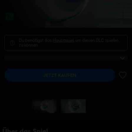
Du benötigst das
Hauptspiel
, um diesen DLC spielen
zu können.
JETZT KAUFEN
ZUR 