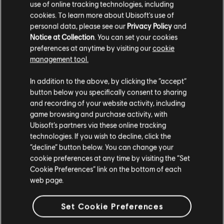
use of online tracking technologies, including
cookies. To learn more about Ubisoft's use of
personal data, please see our
Privacy Policy
and
Notice at Collection
. You can set your cookies
preferences at anytime by visiting our
cookie
management tool.
Soweit wir wissen kommst du aus
Vereinigte
Staaten von Amerika
.
In addition to the above, by clicking the “accept”
button below you specifically consent to sharing
Wenn du etwas bestellen möchtest, besuche bitte
and recording of your website activity, including
game browsing and purchase activity, with
deinen lokalen Ubisoft Store.
Ubisoft’s partners via these online tracking
technologies. If you wish to decline, click the
“decline” button below. You can change your
Allgemeine Informationen
Im aktuellen Store bleiben
cookie preferences at any time by visiting the “Set
Cookie Preferences” link on the bottom of each
ZUM LOKALEN STORE WECHSELN
Erscheinungsdatum:
2014
web page.
Beschreibung:
Bist du ein Sammler Ein Perfektionist? Ein Streber?
Du musst nicht weitersuchen, denn du bist am richtigen Ort
Set Cookie Preferences
gelandet! Ergötze deine Augen an diesem Paket! Ist es nicht