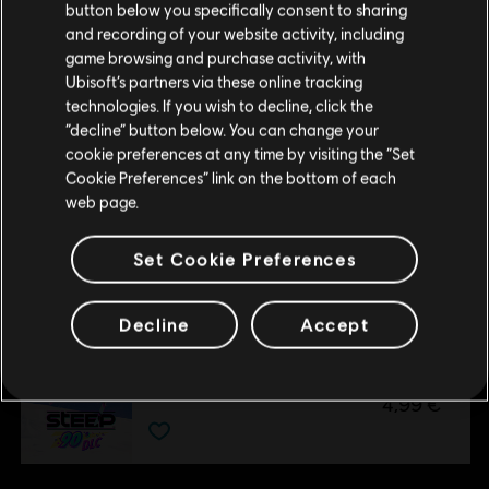
button below you specifically consent to sharing
Wenn du etwas bestellen möchtest, besuche bitte
and recording of your website activity, including
DLC
Steep
game browsing and purchase activity, with
deinen lokalen Ubisoft Store.
Winterfest-Paket
Ubisoft’s partners via these online tracking
11,99 €
technologies. If you wish to decline, click the
“decline” button below. You can change your
Im aktuellen Store bleiben
cookie preferences at any time by visiting the “Set
Cookie Preferences” link on the bottom of each
ZUM LOKALEN STORE WECHSELN
DLC
Steep
web page.
Willkommenspaket
5,99 €
Set Cookie Preferences
Decline
Accept
DLC
Steep
90's
4,99 €