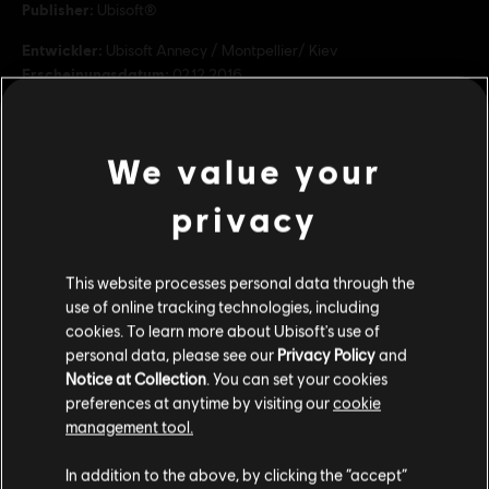
Publisher:
Ubisoft®
Entwickler:
Ubisoft Annecy / Montpellier/ Kiev
Erscheinungsdatum:
02.12.2016
Beschreibung:
Steig richtig ein mit dem STEEP Season Pass:Er
umfasst 3 Pakete mit exklusiven Challenges, einzigartigen Kostümen
We value your
und adrenalingeladenen Add-On-Sportarten, um deine
Bergerfahrung auf den nächsten Level zu heben und noch individuel
mehr
privacy
Bewertung :
mehr anzeigen
Genre:
Open-World-Spiel
,
Simulation
,
Sports
This website processes personal data through the
use of online tracking technologies, including
Dies könnte dich auch interessieren:
cookies. To learn more about Ubisoft's use of
©2016 Ubisoft Entertainment. All Rights Reserved. Ubisoft
personal data, please see our
Privacy Policy
and
and the Ubisoft logo are trademarks of Ubisoft
Notice at Collection
. You can set your cookies
DLC
Steep X Games - DLC
Entertainment in the US and/or other countries.
preferences at anytime by visiting our
cookie
X Game DLC
management tool.
9,99 €
Soweit wir wissen kommst du aus
Vereinigte
Staaten von Amerika
.
In addition to the above, by clicking the “accept”