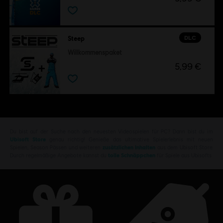
DLC
Steep
Willkommenspaket
5,99 €
Du bist auf der Suche nach den neuesten Videospielen für PC? Dann bist du im
Ubisoft Store
genau richtig! Genieße das ultimative Spielerlebnis mit neuen
Spielen, Season Pässen und weiteren
zusätzlichen Inhalten
aus dem Ubisoft Store.
Durch regelmäßige Angebote kannst du
tolle Schnäppchen
für Spiele aus Ubisofts