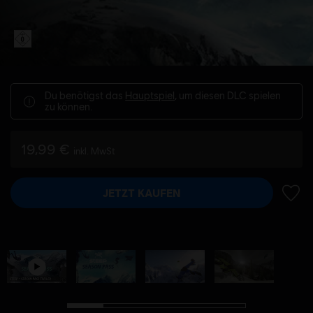
Du benötigst das
Hauptspiel
, um diesen DLC spielen
zu können.
19,99 €
inkl. MwSt
JETZT KAUFEN
ZUR 