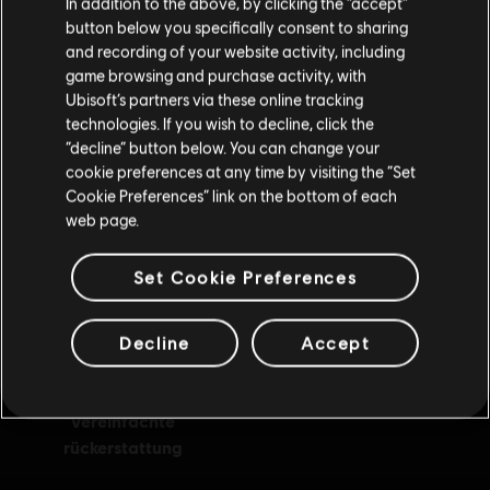
In addition to the above, by clicking the “accept”
button below you specifically consent to sharing
Wenn du etwas bestellen möchtest, besuche bitte
and recording of your website activity, including
game browsing and purchase activity, with
deinen lokalen Ubisoft Store.
Ubisoft’s partners via these online tracking
technologies. If you wish to decline, click the
“decline” button below. You can change your
belohnungen
exklusive rabatte
Im aktuellen Store bleiben
cookie preferences at any time by visiting the “Set
Cookie Preferences” link on the bottom of each
ZUM LOKALEN STORE WECHSELN
web page.
Set Cookie Preferences
Decline
Accept
vereinfachte
rückerstattung