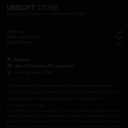
Ubisoft, Schöpfer von Welten seit 1986
Über uns
Mehr entdecken
Ubisoft Store
Support
Ubisoft Connect-PC-Launcher
Vertrag widerrufen
Nutzungsbedingungen
Datenschutz
Cookies setzen
Impressum
Geschäftsbedingungen
Rückerstattungsrichtlinie
Widerrufsform
Widerrufsrecht - Ubisoft+
Widerrufsrecht - Rocksmith+
Abonnement kündigen
2001-2026 Ubisoft Entertainment. All Rights Reserved. Ubisoft, Ubi.com
and the Ubisoft logo are trademarks of Ubisoft Entertainment in the U.S
and/or other countries Ubisoft EMEA SAS 2, avenue Pasteur 94160 Saint
Mandé, France - storeUE@ubisoft.com. Pour toute demande d’assistance