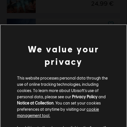
24,99 €
DLC
Starlink
Collection Pack 2
We value your
49,99 €
privacy
Anzeige:
2
von
2
Artikeln
This website processes personal data through the
use of online tracking technologies, including
Du bist auf der Suche nach den neuesten Videospielen für PC? Dann bist du im
Ubisoft Store
genau richtig! Genieße das ultimative Spielerlebnis mit neuen
cookies. To learn more about Ubisoft's use of
Spielen, Season Pässen und weiteren
zusätzlichen Inhalten
aus dem Ubisoft Store.
personal data, please see our
Privacy Policy
and
Durch regelmäßige Angebote kannst du
tolle Schnäppchen
für Spiele aus Ubisofts
Notice at Collection
. You can set your cookies
preferences at anytime by visiting our
cookie
management tool.
Soweit wir wissen kommst du aus
Vereinigte
Staaten von Amerika
.