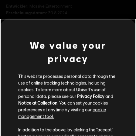
Entwickler:
Massive Entertainment
Erscheinungsdatum:
30.8.2024
Beschreibung:
Das Ultimative Paket enthält das „Schurken-
Unterwanderer“-Paket, das „Sabacc-Schlitzohr“-Paket, zwei
zusätzliche Pakete und das digitale Artbook.
We value your
Bewertung :
Fantasy-Gewalt, In-Game-Käufe
privacy
mehr anzeigen
Plattformen:
PC (Digital), PS5 (Digital), Xbox (Digital)
Genre:
Action/Adventure
,
Open-World-Spiel
,
Shooter
This website processes personal data through the
Dies könnte dich auch interessieren:
PC-Bedingungen:
Du benötigst ein Ubisoft-Konto und Ubisoft
use of online tracking technologies, including
Connect, um diesen Inhalt zu verwenden.
cookies. To learn more about Ubisoft's use of
personal data, please see our
Privacy Policy
and
DLC
Star Wars Outlaws
Notice at Collection
. You can set your cookies
STAR WARS © & TM 2024 Lucasfilm Ltd. All Rights
Waldkommando - Paket
preferences at anytime by visiting our
cookie
Reserved. Developed by Ubisoft. Ubisoft TM & © 2024
4,99 €
management tool.
Ubisoft Entertainment. All Rights Reserved.
Soweit wir wissen kommst du aus
Vereinigte
Staaten von Amerika
.
In addition to the above, by clicking the “accept”