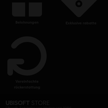
belohnungen
exklusive rabatte
vereinfachte
rückerstattung
Ubisoft, Schöpfer von Welten seit 1986