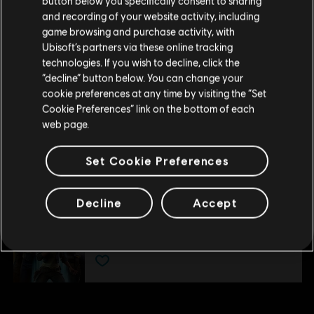
button below you specifically consent to sharing
DLC
Star Wars Outlaws
Wenn du etwas bestellen möchtest, besuche bitte
and recording of your website activity, including
Ronin Kartell - Paket
game browsing and purchase activity, with
deinen lokalen Ubisoft Store.
Ubisoft’s partners via these online tracking
8,99 €
technologies. If you wish to decline, click the
“decline” button below. You can change your
Im aktuellen Store bleiben
cookie preferences at any time by visiting the “Set
DLC
Star Wars Outlaws
Cookie Preferences” link on the bottom of each
ZUM LOKALEN STORE WECHSELN
web page.
Vermächtnis des Jägers - Paket
8,99 €
Set Cookie Preferences
Decline
Accept
DLC
Star Wars Outlaws
Season Pass
39,99 €