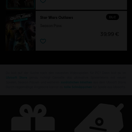
DLC
Star Wars Outlaws
Season Pass
39,99 €
Du bist auf der Suche nach den neuesten Videospielen für PC? Dann bist du im
Ubisoft Store
genau richtig! Genieße das ultimative Spielerlebnis mit neuen
Spielen, Season Pässen und weiteren
zusätzlichen Inhalten
aus dem Ubisoft Store.
Durch regelmäßige Angebote kannst du
tolle Schnäppchen
für Spiele aus Ubisofts