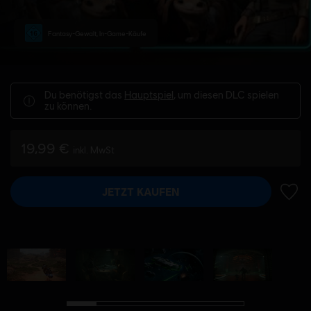
Fantasy-Gewalt, In-Game-Käufe
Du benötigst das
Hauptspiel
, um diesen DLC spielen
zu können.
19,99 €
inkl. MwSt
JETZT KAUFEN
ZUR 