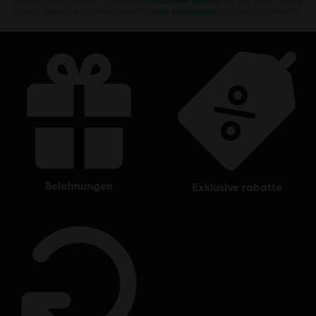
Spielen, Season Pässen und weiteren
zusätzlichen Inhalten
aus dem Ubisoft Store.
Durch regelmäßige Angebote kannst du
tolle Schnäppchen
für Spiele aus Ubisofts
belohnungen
exklusive rabatte