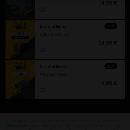
14,99 €
DLC
Skull and Bones
3.000 Gold Coins
24,99 €
DLC
Skull and Bones
500 Gold Coins
4,99 €
Du bist auf der Suche nach den neuesten Videospielen für PC? Dann bist du im
Ubisoft Store
genau richtig! Genieße das ultimative Spielerlebnis mit neuen