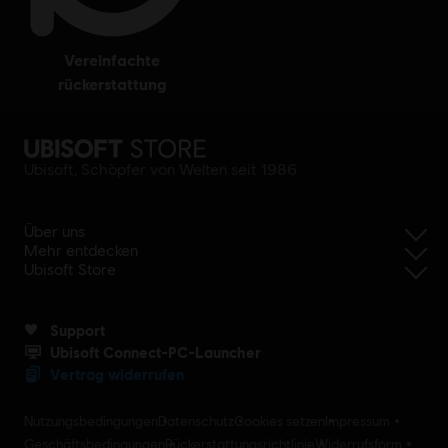
vereinfachte
rückerstattung
Ubisoft, Schöpfer von Welten seit 1986
Über uns
Mehr entdecken
Ubisoft Store
Support
Ubisoft Connect-PC-Launcher
Vertrag widerrufen
Nutzungsbedingungen
Datenschutz
Cookies setzen
Impressum
Geschäftsbedingungen
Rückerstattungsrichtlinie
Widerrufsform