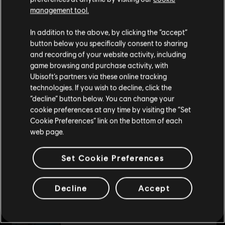
Beschreibung:
Erhalte 2.500 Goldstücke plus 500 Bonusgold und
management tool.
Soweit wir wissen kommst du aus
Vereinigte
eine exklusive Dekoration. Dekoration enthält eine
Staaten von Amerika
.
Schiffsverschönerung. Mit Gold können kosmetische
In addition to the above, by clicking the “accept”
Verschönerungen für dein Schiff und deinen Käpt’n sowie viele
button below you specifically consent to sharing
andere Gegenstände
mehr
Wenn du etwas bestellen möchtest, besuche bitte
and recording of your website activity, including
Bewertung :
game browsing and purchase activity, with
deinen lokalen Ubisoft Store.
mehr anzeigen
Ubisoft’s partners via these online tracking
technologies. If you wish to decline, click the
Plattformen:
PC (Digital)
“decline” button below. You can change your
Dies könnte dich auch interessieren:
Im aktuellen Store bleiben
Genre:
Rollenspiel
,
Open-World-Spiel
,
Action/Adventure
,
Koop
,
cookie preferences at any time by visiting the “Set
Mehrspieler
Cookie Preferences” link on the bottom of each
ZUM LOKALEN STORE WECHSELN
web page.
DLC
Skull and Bones
PC-Bedingungen:
Du benötigst ein Ubisoft-Konto und Ubisoft
Connect, um diesen Inhalt zu verwenden.
Saisonale Bootsladung
Set Cookie Preferences
59,99 €
© 2026 Ubisoft Entertainment. All Rights Reserved. Skull
and Bones, Ubisoft, and the Ubisoft logo are registered or
Decline
Accept
unregistered trademarks of Ubisoft Entertainment in the
DLC
Skull and Bones
US and/or other countries.
Starterpaket