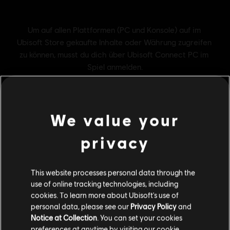
We value your
privacy
Allgemeine Informationen
This website processes personal data through the
use of online tracking technologies, including
Publisher:
Ubisoft
cookies. To learn more about Ubisoft's use of
personal data, please see our
Privacy Policy
and
Entwickler:
Ubisoft Singapore
Notice at Collection
. You can set your cookies
Erscheinungsdatum:
12.5.2026
preferences at anytime by visiting our
cookie