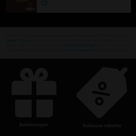
Du bist auf der Suche nach den neuesten Videospielen für PC? Dann bist du im
Ubisoft Store
genau richtig! Genieße das ultimative Spielerlebnis mit neuen
Spielen, Season Pässen und weiteren
zusätzlichen Inhalten
aus dem Ubisoft Store.
Durch regelmäßige Angebote kannst du
tolle Schnäppchen
für Spiele aus Ubisofts
belohnungen
exklusive rabatte