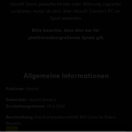
Allgemeine Informationen
Publisher:
Ubisoft
Entwickler:
Ubisoft Annecy
Erscheinungsdatum:
23.4.2024
Beschreibung:
Das Starterpaket enthält 800 Coins für Riders
Republic.
Bewertung :