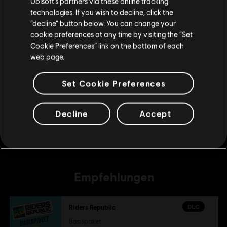
Ubisoft’s partners via these online tracking
DLC
technologies. If you wish to decline, click the
Riders Republic
“decline” button below. You can change your
Goldpaket
Im aktuellen Store bleiben
cookie preferences at any time by visiting the “Set
34,99 €
Cookie Preferences” link on the bottom of each
ZUM LOKALEN STORE WECHSELN
web page.
DLC
Riders Republic
Set Cookie Preferences
Bronzepaket
9,99 €
Decline
Accept
Empfehlungen
DLC
Riders Republic
Basispaket