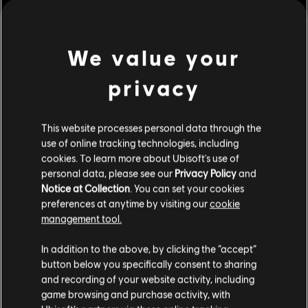
Genre:
Mehrspieler
,
Sports
,
Rennen
mehr anzeigen
We value your
PC-Bedingungen:
Du benötigst ein Ubisoft-Konto und Ubisoft
Connect, um diesen Inhalt zu verwenden.
privacy
Dies könnte dich auch interessieren:
© 2024 Ubisoft Entertainment. All Rights Reserved. Riders
Republic, Ubisoft, and the Ubisoft logo are registered or
This website processes personal data through the
DLC
Riders Republic
unregistered trademarks of Ubisoft Entertainment in the
use of online tracking technologies, including
Basispaket
US and/or other countries.
cookies. To learn more about Ubisoft's use of
4,99 €
personal data, please see our
Privacy Policy
and
Notice at Collection
. You can set your cookies
preferences at anytime by visiting our
cookie
management tool.
DLC
Soweit wir wissen kommst du aus
Vereinigte
Riders Republic
Staaten von Amerika
.
In addition to the above, by clicking the “accept”
Karrierepaket
button below you specifically consent to sharing
39,99 €
Wenn du etwas bestellen möchtest, besuche bitte
and recording of your website activity, including
game browsing and purchase activity, with
deinen lokalen Ubisoft Store.