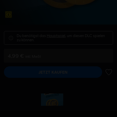
Du benötigst das
Hauptspiel
, um diesen DLC spielen
zu können.
4,99 €
inkl. MwSt
JETZT KAUFEN
ZUR 