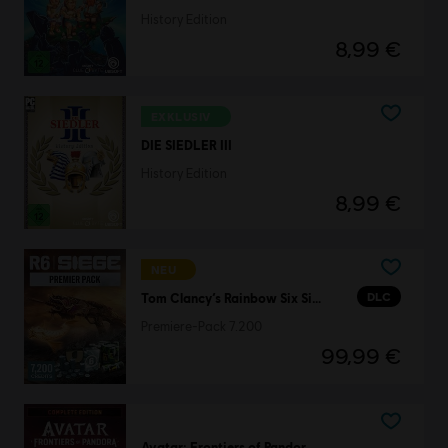
History Edition
8,99 €
EXKLUSIV
DIE SIEDLER III
History Edition
8,99 €
NEU
DLC
Tom Clancy’s Rainbow Six Siege
Premiere-Pack 7.200
99,99 €
Avatar: Frontiers of Pandora™