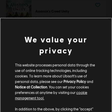
Assassin's Creed Unity
Standard Edition
29,99 €
We value your
privacy
DLC
Anno 117: Pax Romana
Blütezeit Pack
6,99 €
This website processes personal data through the
use of online tracking technologies, including
cookies. To learn more about Ubisoft's use of
personal data, please see our
Privacy Policy
and
-75%
Notice at Collection
. You can set your cookies
Tom Clancy's Ghost Recon Wildlands
preferences at anytime by visiting our
cookie
Definitive Edition
management tool.
Soweit wir wissen kommst du aus
Vereinigte
25,00 €
99,99 €
Staaten von Amerika
.
In addition to the above, by clicking the “accept”