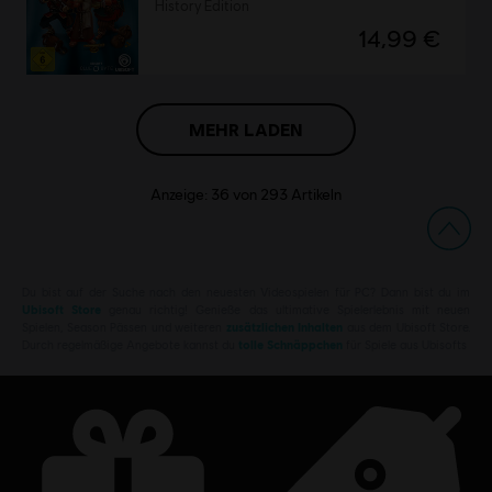
History Edition
14,99 €
MEHR LADEN
Anzeige:
36
von
293
Artikeln
Du bist auf der Suche nach den neuesten Videospielen für PC? Dann bist du im
Ubisoft Store
genau richtig! Genieße das ultimative Spielerlebnis mit neuen
Spielen, Season Pässen und weiteren
zusätzlichen Inhalten
aus dem Ubisoft Store.
Durch regelmäßige Angebote kannst du
tolle Schnäppchen
für Spiele aus Ubisofts