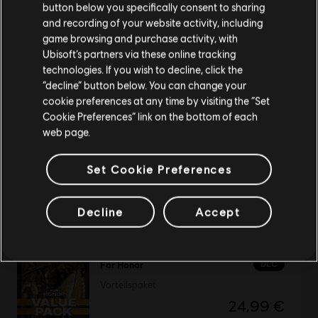
button below you specifically consent to sharing
Wenn du etwas bestellen möchtest, besuche bitte
and recording of your website activity, including
game browsing and purchase activity, with
deinen lokalen Ubisoft Store.
Assassin’s Creed IV Black Flag (2013)
Ubisoft’s partners via these online tracking
Gold Edition
technologies. If you wish to decline, click the
39,99 €
“decline” button below. You can change your
Im aktuellen Store bleiben
cookie preferences at any time by visiting the “Set
Cookie Preferences” link on the bottom of each
ZUM LOKALEN STORE WECHSELN
web page.
Anno 1602
Set Cookie Preferences
History Edition
9,99 €
Decline
Accept
NEU
DLC
For Honor
Vorteilspaket
24,99 €