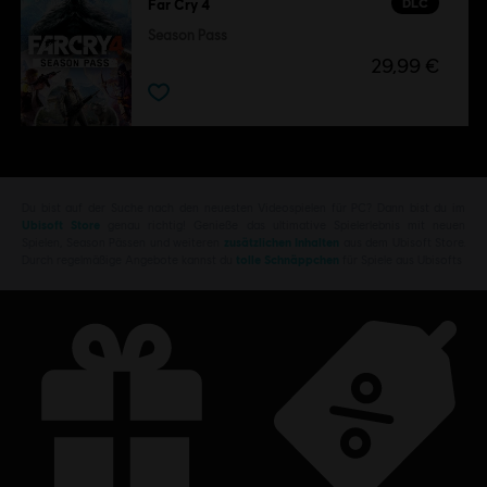
DLC
Far Cry 4
Season Pass
29,99 €
Du bist auf der Suche nach den neuesten Videospielen für PC? Dann bist du im
Ubisoft Store
genau richtig! Genieße das ultimative Spielerlebnis mit neuen
Spielen, Season Pässen und weiteren
zusätzlichen Inhalten
aus dem Ubisoft Store.
Durch regelmäßige Angebote kannst du
tolle Schnäppchen
für Spiele aus Ubisofts