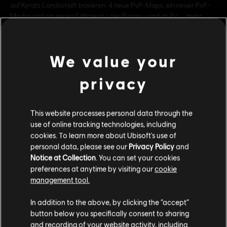
auf Kyrats Landschaft basieren. 4 neue PvP-Maps, ein neuer PvP-
Modus und ein neues Fahrzeug - der Buggy - sind im Pv
mehr
Bewertung :
We value your
Genre:
Shooter
PC-Bedingungen:
Du benötigst ein Ubisoft-Konto und Ubisoft
mehr anzeigen
privacy
Connect, um diesen Inhalt zu verwenden.
Einzelspieler:
Yes
Dies könnte dich auch interessieren:
This website processes personal data through the
use of online tracking technologies, including
cookies. To learn more about Ubisoft's use of
DLC
Far Cry 4
personal data, please see our
Privacy Policy
and
Hurk Deluxe Pack
Notice at Collection
. You can set your cookies
6,99 €
preferences at anytime by visiting our
cookie
management tool.
Soweit wir wissen kommst du aus
Vereinigte
Staaten von Amerika
.
In addition to the above, by clicking the “accept”
DLC
Far Cry 4
button below you specifically consent to sharing
Escape from Durgesh Prison
Wenn du etwas bestellen möchtest, besuche bitte
and recording of your website activity, including