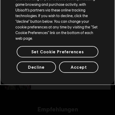
9,99 €
game browsing and purchase activity, with
deinen lokalen Ubisoft Store.
Ubisoft’s partners via these online tracking
technologies. If you wish to decline, click the
“decline” button below. You can change your
Im aktuellen Store bleiben
DLC
Far Cry 4
cookie preferences at any time by visiting the “Set
Cookie Preferences” link on the bottom of each
Valley of the Yetis
ZUM LOKALEN STORE WECHSELN
web page.
14,99 €
Set Cookie Preferences
DLC
Far Cry 4
Decline
Accept
Season Pass
29,99 €
Empfehlungen