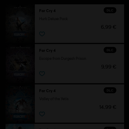
DLC
Far Cry 4
Hurk Deluxe Pack
6,99 €
DLC
Far Cry 4
Escape from Durgesh Prison
9,99 €
DLC
Far Cry 4
Valley of the Yetis
14,99 €