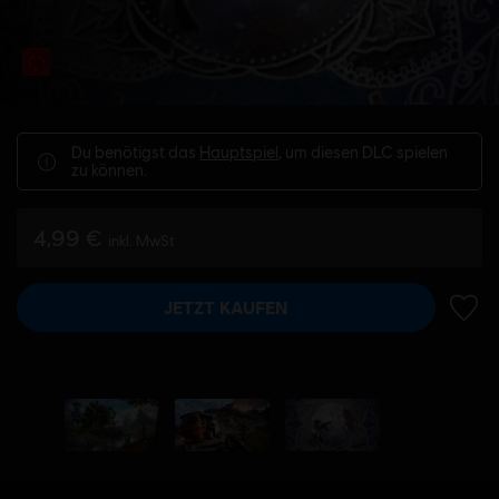
Du benötigst das
Hauptspiel
, um diesen DLC spielen
zu können.
4,99 €
inkl. MwSt
JETZT KAUFEN
ZUR 