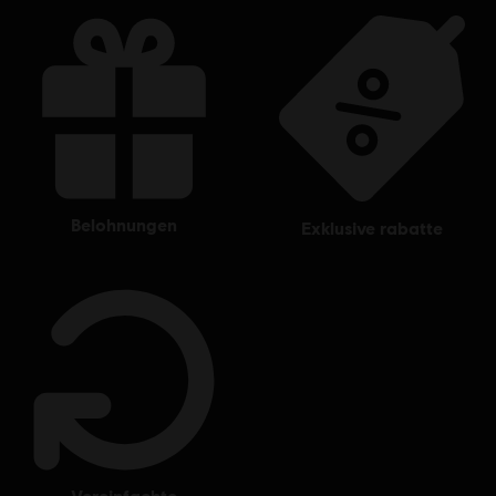
belohnungen
exklusive rabatte
vereinfachte