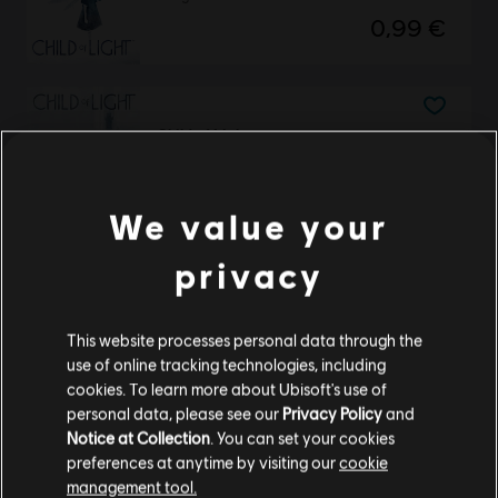
0,99 €
Child of Light
Standard
14,99 €
We value your
privacy
DLC
Child of Light
Faceted Oculi Pack
This website processes personal data through the
use of online tracking technologies, including
2,99 €
cookies. To learn more about Ubisoft's use of
personal data, please see our
Privacy Policy
and
Notice at Collection
. You can set your cookies
preferences at anytime by visiting our
cookie
DLC
Child of Light
management tool.