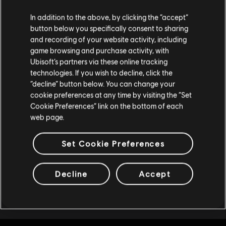
Soweit wir wissen kommst du aus
Vereinigte
Dark Aurora Pack
Staaten von Amerika
.
In addition to the above, by clicking the “accept”
1,99 €
button below you specifically consent to sharing
Wenn du etwas bestellen möchtest, besuche bitte
and recording of your website activity, including
game browsing and purchase activity, with
deinen lokalen Ubisoft Store.
Ubisoft’s partners via these online tracking
DLC
Child of Light
technologies. If you wish to decline, click the
The Golem’s Plight
“decline” button below. You can change your
Im aktuellen Store bleiben
2,99 €
cookie preferences at any time by visiting the “Set
Cookie Preferences” link on the bottom of each
ZUM LOKALEN STORE WECHSELN
web page.
Anzeige:
8
von
8
Artikeln
Set Cookie Preferences
Decline
Accept
Du bist auf der Suche nach den neuesten Videospielen für PC? Dann bist du im
Ubisoft Store
genau richtig! Genieße das ultimative Spielerlebnis mit neuen
Spielen, Season Pässen und weiteren
zusätzlichen Inhalten
aus dem Ubisoft Store.
Durch regelmäßige Angebote kannst du
tolle Schnäppchen
für Spiele aus Ubisofts