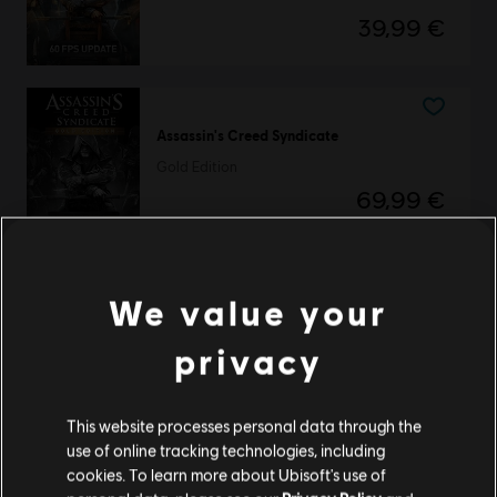
39,99 €
Assassin's Creed Syndicate
Gold Edition
69,99 €
We value your
DLC
Assassin's Creed Syndicate
Jack The Ripper
privacy
14,99 €
This website processes personal data through the
use of online tracking technologies, including
cookies. To learn more about Ubisoft's use of
DLC
Assassin's Creed Syndicate