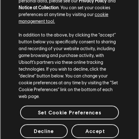
personal data, please see our
Privacy Policy
and
Season Pass
Notice at Collection
. You can set your cookies
29,99 €
preferences at anytime by visiting our
cookie
management tool.
Soweit wir wissen kommst du aus
Vereinigte
Staaten von Amerika
.
In addition to the above, by clicking the “accept”
button below you specifically consent to sharing
DLC
Assassin's Creed Syndicate
Wenn du etwas bestellen möchtest, besuche bitte
and recording of your website activity, including
Dreadful crimes - DLC
game browsing and purchase activity, with
deinen lokalen Ubisoft Store.
4,99 €
Ubisoft’s partners via these online tracking
technologies. If you wish to decline, click the
“decline” button below. You can change your
Im aktuellen Store bleiben
cookie preferences at any time by visiting the “Set
Cookie Preferences” link on the bottom of each
DLC
Assassin's Creed Syndicate
ZUM LOKALEN STORE WECHSELN
web page.
Street of London - DLC
4,99 €
Set Cookie Preferences
Decline
Accept
Anzeige:
9
von
9
Artikeln