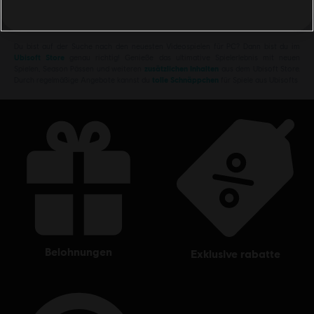
Du bist auf der Suche nach den neuesten Videospielen für PC? Dann bist du im
Ubisoft Store
genau richtig! Genieße das ultimative Spielerlebnis mit neuen
Spielen, Season Pässen und weiteren
zusätzlichen Inhalten
aus dem Ubisoft Store.
Durch regelmäßige Angebote kannst du
tolle Schnäppchen
für Spiele aus Ubisofts
belohnungen
exklusive rabatte