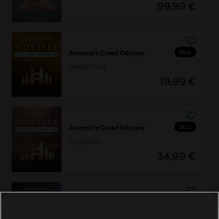
99,99 €
DLC
Assassin's Creed Odyssey
Medium Pack
19,99 €
DLC
Assassin's Creed Odyssey
Large Pack
34,99 €
DLC
Assassin's Creed Odyssey
Small Pack