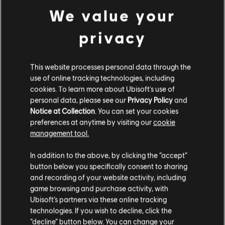
We value your
9,99 €
privacy
DLC
Assassin's Creed Odyssey
This website processes personal data through the
Base Pack
use of online tracking technologies, including
4,99 €
cookies. To learn more about Ubisoft's use of
personal data, please see our
Privacy Policy
and
Notice at Collection
. You can set your cookies
preferences at anytime by visiting our
cookie
management tool.
DLC
Assassin's Creed Odyssey
Soweit wir wissen kommst du aus
Vereinigte
Staaten von Amerika
.
Extra Large Pack
In addition to the above, by clicking the “accept”
49,99 €
button below you specifically consent to sharing
Wenn du etwas bestellen möchtest, besuche bitte
and recording of your website activity, including
game browsing and purchase activity, with
deinen lokalen Ubisoft Store.
Ubisoft’s partners via these online tracking
technologies. If you wish to decline, click the
Anzeige:
6
von
6
Artikeln
“decline” button below. You can change your