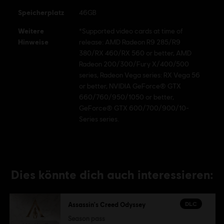
Speicherplatz
46GB
Weitere
*Supported video cards at time of
Hinweise
release: AMD Radeon R9 285/R9
380/RX 460/RX 560 or better, AMD
Radeon 200/300/Fury X/400/500
series, Radeon Vega series: RX Vega 56
or better, NVIDIA GeForce® GTX
660/760/950/1050 or better,
GeForce® GTX 600/700/900/10-
Series series.
Dies könnte dich auch interessieren:
DLC
Assassin's Creed Odyssey
Season pass