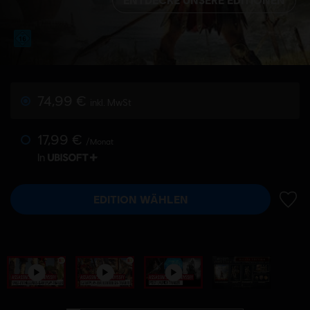
74,99 €
inkl. MwSt
17,99 €
/Monat
In
EDITION WÄHLEN
ZUR 