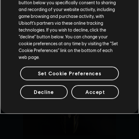
button below you specifically consent to sharing
Wenn du etwas bestellen möchtest, besuche bitte
and recording of your website activity, including
game browsing and purchase activity, with
deinen lokalen Ubisoft Store.
Ubisoft’s partners via these online tracking
technologies. If you wish to decline, click the
“decline” button below. You can change your
Im aktuellen Store bleiben
cookie preferences at any time by visiting the “Set
Cookie Preferences” link on the bottom of each
ZUM LOKALEN STORE WECHSELN
web page.
Set Cookie Preferences
Decline
Accept