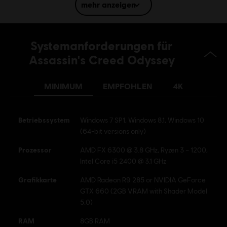
mehr anzeigen
French (Audio, Interface, Untertitel)
mehr
Plattformen:
Sprache:
PC (Digital), PS4/PS5 (Digital), Xbox (Digital), Steam
Systemanforderungen für
Genre:
Action/Adventure
Assassin's Creed Odyssey
Mehrspieler:
Nein
Einzelspieler:
Ja
MINIMUM
EMPFOHLEN
4K
© 2018 Ubisoft Entertainment. All Rights Reserved. Assassin's Creed, Ubisoft, and the
Betriebssystem
Windows 7 SP1, Windows 8.1, Windows 10
Ubisoft logo are registered or unregistered trademarks of Ubisoft Entertainment in the
(64-bit versions only)
U.S. and/or other countries.
Prozessor
AMD FX 6300 @ 3.8 GHz, Ryzen 3 – 1200,
Intel Core i5 2400 @ 3.1 GHz
Grafikkarte
AMD Radeon R9 285 or NVIDIA GeForce
GTX 660 (2GB VRAM with Shader Model
5.0)
RAM
8GB RAM