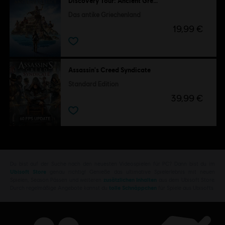
Discovery Tour: Ancient Greece by Ubisoft
Das antike Griechenland
19,99 €
Assassin's Creed Syndicate
Standard Edition
39,99 €
Du bist auf der Suche nach den neuesten Videospielen für PC? Dann bist du im
Ubisoft Store
genau richtig! Genieße das ultimative Spielerlebnis mit neuen
Spielen, Season Pässen und weiteren
zusätzlichen Inhalten
aus dem Ubisoft Store.
Durch regelmäßige Angebote kannst du
tolle Schnäppchen
für Spiele aus Ubisofts