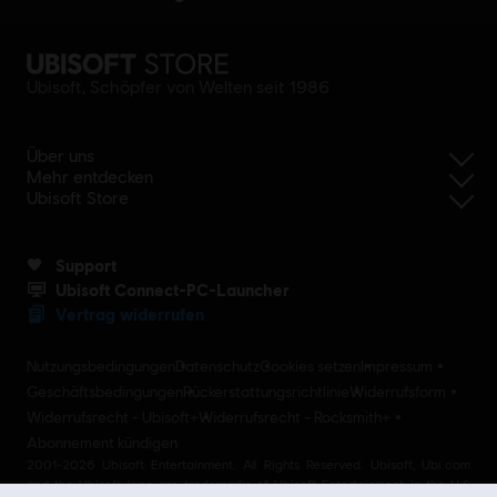
Ubisoft, Schöpfer von Welten seit 1986
Über uns
Mehr entdecken
Ubisoft Store
Support
Ubisoft Connect-PC-Launcher
Vertrag widerrufen
Nutzungsbedingungen
Datenschutz
Cookies setzen
Impressum
Geschäftsbedingungen
Rückerstattungsrichtlinie
Widerrufsform
Widerrufsrecht - Ubisoft+
Widerrufsrecht - Rocksmith+
Abonnement kündigen
2001-2026 Ubisoft Entertainment. All Rights Reserved. Ubisoft, Ubi.com
and the Ubisoft logo are trademarks of Ubisoft Entertainment in the U.S