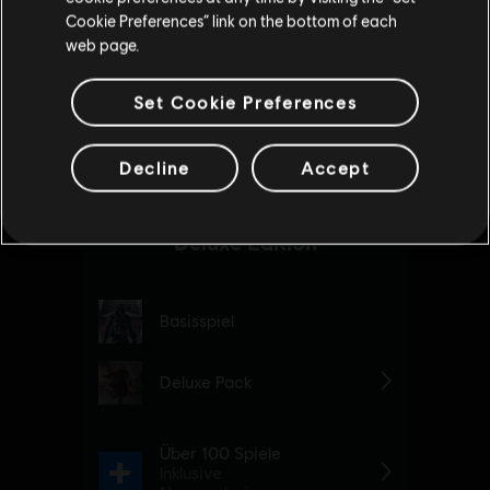
Cookie Preferences” link on the bottom of each
ZUM LOKALEN STORE WECHSELN
web page.
Set Cookie Preferences
Decline
Accept