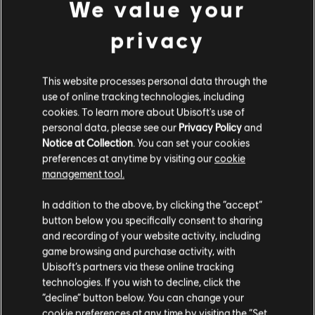
We value your
privacy
This website processes personal data through the
use of online tracking technologies, including
cookies. To learn more about Ubisoft's use of
personal data, please see our
Privacy Policy
and
Notice at Collection
. You can set your cookies
preferences at anytime by visiting our
cookie
management tool.
Soweit wir wissen kommst du aus
Vereinigte
Staaten von Amerika
.
In addition to the above, by clicking the “accept”
button below you specifically consent to sharing
Wenn du etwas bestellen möchtest, besuche bitte
and recording of your website activity, including
game browsing and purchase activity, with
deinen lokalen Ubisoft Store.
Ubisoft’s partners via these online tracking
technologies. If you wish to decline, click the
“decline” button below. You can change your
Im aktuellen Store bleiben
cookie preferences at any time by visiting the “Set