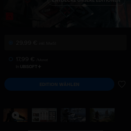
29,99 €
inkl. MwSt
17,99 €
/Monat
In
EDITION WÄHLEN
ZUR 