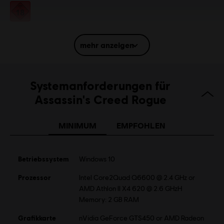
Bewertung :
Sprache:
English (Audio, Interface, Untertitel)
mehr anzeigen
French (Audio, Interface, Untertitel)
mehr
Sprache:
Systemanforderungen für
Plattformen:
PC (Digital), PS4 (Digital), Xbox (Digital), Steam
Assassin's Creed Rogue
Genre:
Action/Adventure
Aktivierung:
Wird automatisch deiner Ubisoft Connect für PC-
Bibliothek zum Download hinzugefügt.
MINIMUM
EMPFOHLEN
PC-Bedingungen:
Du benötigst ein Ubisoft-Konto und Ubisoft
Connect, um diesen Inhalt zu verwenden.
Betriebssystem
Windows 10
Mehrspieler:
Nein
Prozessor
Intel Core2Quad Q6600 @ 2.4 GHz or
Einzelspieler:
Ja
AMD Athlon II X4 620 @ 2.6 GHzH
Memory: 2 GB RAM
Grafikkarte
nVidia GeForce GTS450 or AMD Radeon