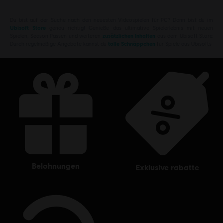
Du bist auf der Suche nach den neuesten Videospielen für PC? Dann bist du im
Ubisoft Store
genau richtig! Genieße das ultimative Spielerlebnis mit neuen
Spielen, Season Pässen und weiteren
zusätzlichen Inhalten
aus dem Ubisoft Store.
Durch regelmäßige Angebote kannst du
tolle Schnäppchen
für Spiele aus Ubisofts
belohnungen
exklusive rabatte