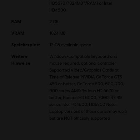
HD5670 (1024MB VRAM) or Intel
HD4600
RAM
2 GB
VRAM
1024 MB
Speicherplatz
12 GB available space
Weitere
Windows-compatible keyboard and
Hinweise
mouse required, optional controller
Supported Video/Graphics Cards at
Time of Release: NVIDIA GeForce GTS
450 or better, GeForce 500, 600, 700,
900 series AMD Radeon HD 5670 or
better, Radeon HD 6000, 7000, R7, R9
series Intel HD4600, HD5200 Note:
Laptop versions of these cards may work
but are NOT officially supported