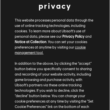
Season Pass
privacy
19,99 €
This website processes personal data through the
use of online tracking technologies, including
cookies. To learn more about Ubisoft's use of
Anno 2205
personal data, please see our
Privacy Policy
and
Standard Edition
Notice at Collection
. You can set your cookies
39,99 €
preferences at anytime by visiting our
cookie
management tool.
Soweit wir wissen kommst du aus
Vereinigte
Staaten von Amerika
.
In addition to the above, by clicking the “accept”
button below you specifically consent to sharing
Anzeige:
5
von
5
Artikeln
Wenn du etwas bestellen möchtest, besuche bitte
and recording of your website activity, including
game browsing and purchase activity, with
deinen lokalen Ubisoft Store.
Ubisoft’s partners via these online tracking
Du bist auf der Suche nach den neuesten Videospielen für PC? Dann bist du im
technologies. If you wish to decline, click the
Ubisoft Store
genau richtig! Genieße das ultimative Spielerlebnis mit neuen
“decline” button below. You can change your
Spielen, Season Pässen und weiteren
zusätzlichen Inhalten
aus dem Ubisoft Store.
Im aktuellen Store bleiben
Durch regelmäßige Angebote kannst du
tolle Schnäppchen
für Spiele aus Ubisofts
cookie preferences at any time by visiting the “Set
Cookie Preferences” link on the bottom of each
ZUM LOKALEN STORE WECHSELN