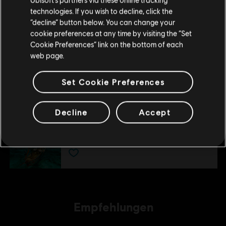
8,99 €
technologies. If you wish to decline, click the
“decline” button below. You can change your
Im aktuellen Store bleiben
cookie preferences at any time by visiting the “Set
DLC
Anno 1800
Cookie Preferences” link on the bottom of each
ZUM LOKALEN STORE WECHSELN
web page.
Aufstieg der Neuen Welt
14,99 €
Set Cookie Preferences
Decline
Accept
DLC
Anno 1800
Gesunkene Schätze
11,99 €
Empfehlungen