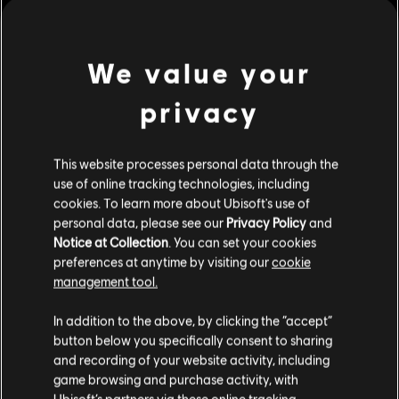
Beschreibung:
Schlage in Anno 1800™ beginnend mit dem DLC
„Speicherstadt“ das nächste Kapitel der Industriellen Revolution
auf.
We value your
Bewertung :
privacy
mehr anzeigen
Plattformen:
PC (Digital)
Genre:
Simulation
,
Strategie
This website processes personal data through the
Dies könnte dich auch interessieren:
use of online tracking technologies, including
PC-Bedingungen:
Du benötigst ein Ubisoft-Konto und Ubisoft
cookies. To learn more about Ubisoft's use of
Connect, um diesen Inhalt zu verwenden.
personal data, please see our
Privacy Policy
and
Mehrspieler:
Ja
DLC
Anno 1800
Notice at Collection
. You can set your cookies
Reich der Lüfte
Einzelspieler:
Ja
preferences at anytime by visiting our
cookie
11,99 €
management tool.
Soweit wir wissen kommst du aus
Vereinigte
© 2020 Ubisoft Entertainment. All Rights Reserved. Anno
Staaten von Amerika
.
In addition to the above, by clicking the “accept”
1800™, Ubisoft and the Ubisoft logo are registered or
button below you specifically consent to sharing
DLC
Anno 1800 Reisezeit
unregistered trademarks of Ubisoft Entertainment in the
Wenn du etwas bestellen möchtest, besuche bitte
and recording of your website activity, including
US and/or other countries.
Reisezeit
game browsing and purchase activity, with
deinen lokalen Ubisoft Store.
Ubisoft’s partners via these online tracking