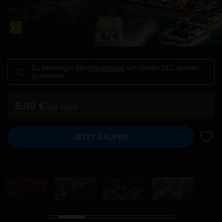
Du benötigst das
Hauptspiel
, um diesen DLC spielen
zu können.
6,99 €
inkl. MwSt
JETZT KAUFEN
ZUR 