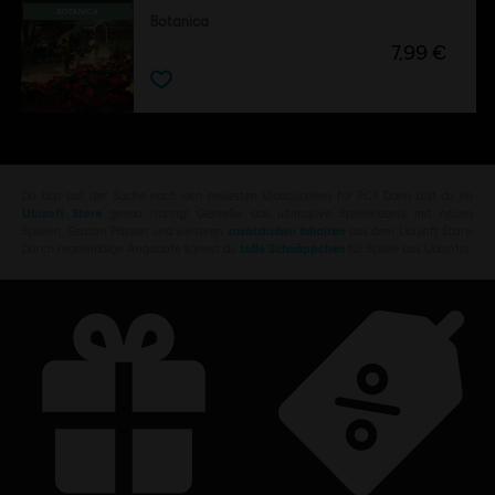
Botanica
7,99 €
Du bist auf der Suche nach den neuesten Videospielen für PC? Dann bist du im
Ubisoft Store
genau richtig! Genieße das ultimative Spielerlebnis mit neuen
Spielen, Season Pässen und weiteren
zusätzlichen Inhalten
aus dem Ubisoft Store.
Durch regelmäßige Angebote kannst du
tolle Schnäppchen
für Spiele aus Ubisofts