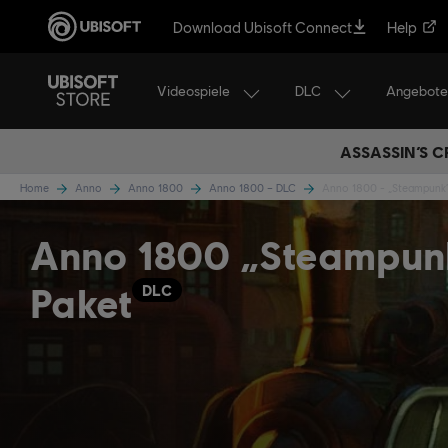
Download Ubisoft Connect
Help
Videospiele
DLC
Angebote
ASSASSIN’S C
Home
Anno
Anno 1800
Anno 1800 – DLC
Anno 1800 - „Steampunk
Anno 1800 „Steampun
Paket
DLC