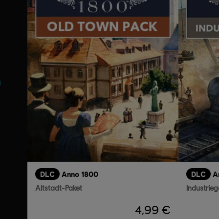
DLC
Anno 1800
DLC
A
Altstadt-Paket
Industrieg
4,99 €