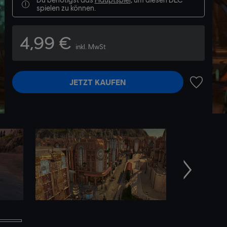
spielen zu können.
4,99 €
inkl. MwSt
JETZT KAUFEN
ZUR WUN
Weiter