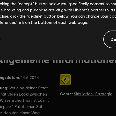
licking the “accept” button below you specifically consent to s
me browsing and purchase activity, with Ubisoft’s partners via t
ecline, click the “decline” button below. You can change your c
eferences” link on the bottom of each web page.
De
Allgemeine Informatione
ungsdatum:
Bewertung :
14.5.2024
ung:
Verleihe deiner Stadt
Genre:
Simulation
,
Strategie
ernativeren Look! Zwischen
 Wissenschaft kannst du mit
mpunk“-Paket einen Stil
er sich von einem Weg