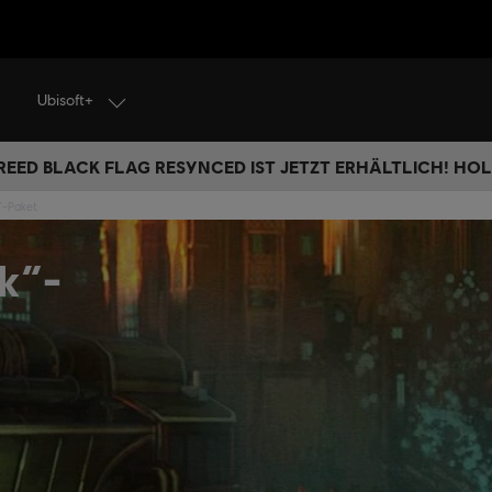
Ubisoft+
REED BLACK FLAG RESYNCED IST JETZT ERHÄLTLICH! HOL 
“-Paket
k“-