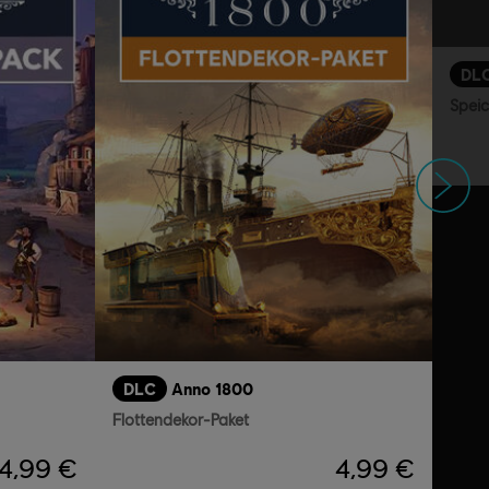
DL
Speic
Weiter
DLC
Anno 1800
Flottendekor-Paket
4,99 €
4,99 €