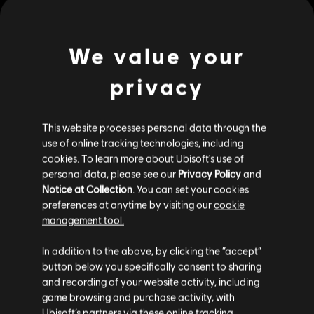
Violence, Improper Language, Anti-Social
แพลตฟอร์ม:
PC (ดิจิทัล)
We value your
ดูเพิ่มเติม
ประเภท:
แอ็กชัน/ผจญภัย
,
โค-ออป
,
เล่นหลายคน
,
เกมยิง
privacy
เงื่อนไขพีซี:
คุณต้องมีบัญชี Ubisoft และติดตั้งแอปพลิเคชัน Ubisoft
คอนเทนต์เสริม
Connect เพื่อเล่นคอนเทนต์นี้
This website processes personal data through the
© 2024 Ubisoft Entertainment. All Rights Reserved. Tom
DLC
Tom Clancy’s The Division 2
use of online tracking technologies, including
Clancy’s, The Division logo, the Soldier Icon, Ubisoft, and
cookies. To learn more about Ubisoft's use of
แพ็ค CBRN Mask
the Ubisoft logo are registered or unregistered
personal data, please see our
Privacy Policy
and
S$ 29
trademarks of Ubisoft Entertainment in the US and/or
Notice at Collection
. You can set your cookies
other countries.
preferences at anytime by visiting our
cookie
management tool.
DLC
Tom Clancy’s The Division 2
เราคิดว่าตำแหน่งของคุณอยู่ที่
United States
.
In addition to the above, by clicking the “accept”
14,000 แพ็คเครดิตพรีเมียม
button below you specifically consent to sharing
S$ 140
โปรดไปที่สโตร์ประจำประเทศเพื่อทำการสั่งซื้อ
and recording of your website activity, including
game browsing and purchase activity, with
Ubisoft’s partners via these online tracking