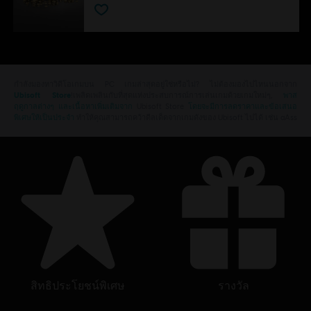
กำลังมองหาวิดีโอเกมบน PC เกมล่าสุดอยู่ใช่หรือไม่? ไม่ต้องมองไปไหนนอกจาก
Ubisoft Store
!เพลิดเพลินกับที่สุดแห่งประสบการณ์การเล่นเกมด้วยเกมใหม่ๆ,
พาส
ฤดูกาลต่างๆ และเนื้อหาเพิ่มเติมจาก
Ubisoft Store
โดยจะมีการลดราคาและข้อเสนอ
พิเศษให้เป็นประจำ
ทำให้คุณสามารถคว้าดีลเด็ดจากเกมดังของ Ubisoft ไปได้ เช่น aAss
สิทธิประโยชน์พิเศษ
รางวัล