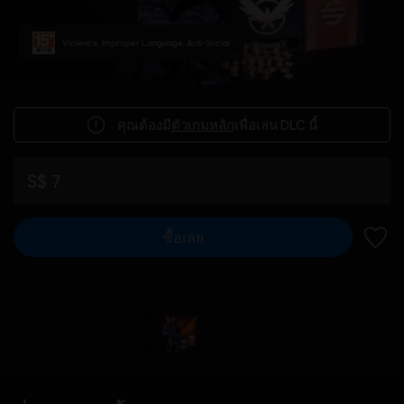
Violence, Improper Language, Anti-Social
คุณต้องมี
ตัวเกมหลัก
เพื่อเล่น DLC นี้
S$ 7
ซื้อเลย
เพิ่มไ