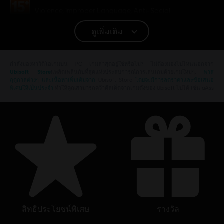
เรตของเกม:
Violence, Improper Language, Anti-Social
ดูเพิ่มเติม
แพลตฟอร์ม:
PC (ดิจิทัล)
ประเภท:
เล่นหลายคน
,
เกมยิง
กำลังมองหาวิดีโอเกมบน PC เกมล่าสุดอยู่ใช่หรือไม่? ไม่ต้องมองไปไหนนอกจาก
เงื่อนไขพีซี:
คุณต้องมีบัญชี Ubisoft และติดตั้งแอปพลิเคชัน Ubisoft
Ubisoft Store
!เพลิดเพลินกับที่สุดแห่งประสบการณ์การเล่นเกมด้วยเกมใหม่ๆ,
พาส
Connect เพื่อเล่นคอนเทนต์นี้
ฤดูกาลต่างๆ และเนื้อหาเพิ่มเติมจาก
Ubisoft Store
โดยจะมีการลดราคาและข้อเสนอ
พิเศษให้เป็นประจำ
ทำให้คุณสามารถคว้าดีลเด็ดจากเกมดังของ Ubisoft ไปได้ เช่น aAss
© 2021 Ubisoft Entertainment. All Rights Reserved. Tom Clancy’s, Rainbow Six, The
Soldier Icon, Ubisoft and the Ubisoft logo are registered or unregistered trademarks of
Ubisoft Entertainment in the U.S. and/or other countries.
สิทธิประโยชน์พิเศษ
รางวัล