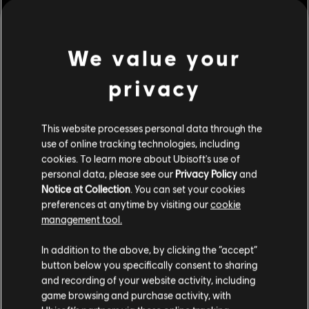
DLC
Tom Clancy’s Rainbow Six Siege
บันเดิลพรีเมี่ยมแบทเทิลพาส
S$ 29
We value your
privacy
DLC
Tom Clancy’s Rainbow Six Siege
แพ็ค Legend
This website processes personal data through the
S$ 29
use of online tracking technologies, including
cookies. To learn more about Ubisoft's use of
personal data, please see our
Privacy Policy
and
Notice at Collection
. You can set your cookies
DLC
Tom Clancy’s Rainbow Six Siege
preferences at anytime by visiting our
cookie
1,200 เครดิต R6
management tool.
S$ 14
เราคิดว่าตำแหน่งของคุณอยู่ที่
United States
.
In addition to the above, by clicking the “accept”
button below you specifically consent to sharing
โปรดไปที่สโตร์ประจำประเทศเพื่อทำการสั่งซื้อ
and recording of your website activity, including
game browsing and purchase activity, with