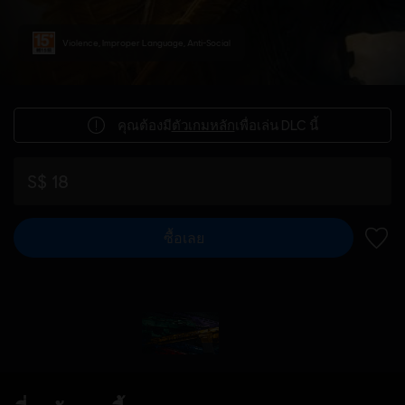
Violence, Improper Language, Anti-Social
คุณต้องมี
ตัวเกมหลัก
เพื่อเล่น DLC นี้
S$ 18
ซื้อเลย
เพิ่มไ