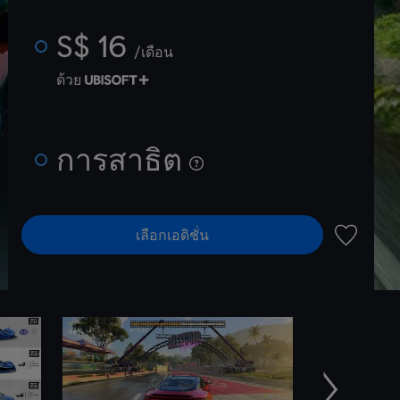
S$ 16
/เดือน
ด้วย
การสาธิต
เลือกเอดิชั่น
เพิ่มไปยัง
ถัดไป