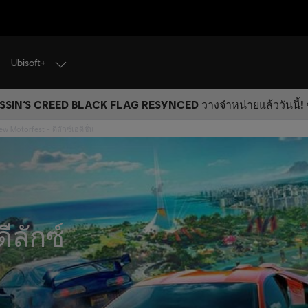
Ubisoft+
SIN’S CREED BLACK FLAG RESYNCED วางจำหน่ายแล้ววันนี้! ซ
w Motorfest - ดีลักซ์เอดิชั่น
ดีลักซ์