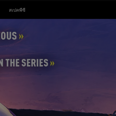
สเปคพีซี