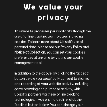
We value your
S$ 7
privacy
DLC
The Crew 2
This website processes personal data through the
use of online tracking technologies, including
Season Pass
cookies. To learn more about Ubisoft's use of
S$ 28
personal data, please see our
Privacy Policy
and
Notice at Collection
. You can set your cookies
preferences at anytime by visiting our
cookie
management tool.
DLC
The Crew 2
เราคิดว่าตำแหน่งของคุณอยู่ที่
United States
.
In addition to the above, by clicking the “accept”
Porsche Cayman แพ็คสตาร์ทเตอร์
button below you specifically consent to sharing
S$ 11
โปรดไปที่สโตร์ประจำประเทศเพื่อทำการสั่งซื้อ
and recording of your website activity, including
game browsing and purchase activity, with
Ubisoft’s partners via these online tracking
technologies. If you wish to decline, click the
อยู่ในสโตร์ปัจจุบัน
กำลังแสดงรายการ
6
จาก
6
รายการ
“decline” button below. You can change your