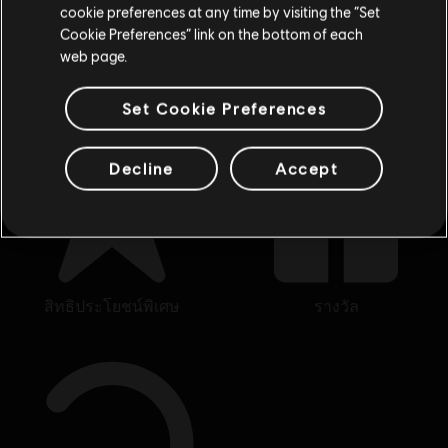
cookie preferences at any time by visiting the “Set
สลับไปยังสโตร์ในประเทศ
กำลังมองหาวิดีโอเกมบน PC เกมล่าสุดอยู่ใช่หรือไม่? ไม่ต้องมองไปไหนนอกจาก
Cookie Preferences” link on the bottom of each
Ubisoft Store
!เพลิดเพลินกับที่สุดแห่งประสบการณ์การเล่นเกมด้วยเกมใหม่ๆ,
พาส
ฤดูกาลต่างๆ และเนื้อหาเพิ่มเติมจาก
Ubisoft Store
โดยจะมีการลดราคาและข้อเสนอ
web page.
พิเศษให้เป็นประจำ
ทำให้คุณสามารถคว้าดีลเด็ดจากเกมดังของ Ubisoft ไปได้ เช่น aAss
Set Cookie Preferences
Decline
Accept
สิทธิประโยชน์พิเศษ
รางวัล