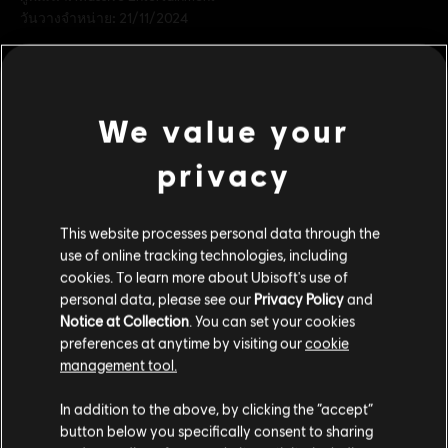
วันวางจำหน่าย:
21/11/2024
คำอธิบาย:
สร้างศักดาและก่อให้เกิดความหวาดกลัวในโลกใต้ดินด้วย
รูปลักษณ์ที่ได้รับแรงบันดาลใจมาจากนักล่าค่าหัวผู้น่ากลัวที่สุดใน
กาแล็กซี บันเดิลมรดกนักล่าประกอบไปด้วยของตกแต่งสำหรับเคย์
ปืนบลาสเตอร์ นิกซ์ สปีดเดอร์ และยานเทรลเบลเซอร์
We value your
เรตของเกม:
privacy
ดูเพิ่มเติม
แพลตฟอร์ม:
PC (ดิจิทัล), PS5 (ดิจิทัล), Xbox (ดิจิทัล)
ประเภท:
แอ็กชัน/ผจญภัย
,
โลกโอเพ่น
,
เกมยิง
This website processes personal data through the
คอนเทนต์เสริม
use of online tracking technologies, including
เงื่อนไขพีซี:
คุณต้องมีบัญชี Ubisoft และติดตั้งแอปพลิเคชัน Ubisoft
cookies. To learn more about Ubisoft's use of
Connect เพื่อเล่นคอนเทนต์นี้
personal data, please see our
Privacy Policy
and
DLC
Star Wars Outlaws
Notice at Collection
. You can set your cookies
Cartel Ronin Bundle
STAR WARS © & ™ 2024 Lucasfilm Ltd. All Rights
preferences at anytime by visiting our
cookie
S$ 12
Reserved. Developed by Ubisoft. Ubisoft ™ & © 2024
management tool.
Ubisoft Entertainment. All Rights Reserved.
เราคิดว่าตำแหน่งของคุณอยู่ที่
United States
.
In addition to the above, by clicking the “accept”
button below you specifically consent to sharing
DLC
Star Wars Outlaws