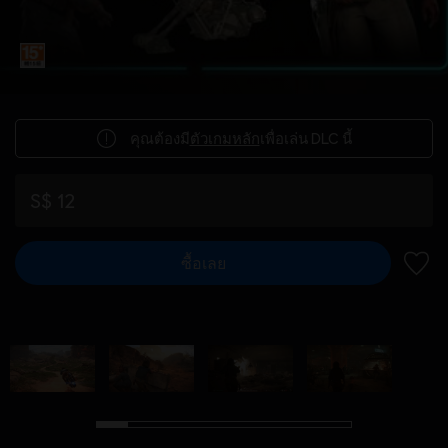
คุณต้องมี
ตัวเกมหลัก
เพื่อเล่น DLC นี้
S$ 12
ซื้อเลย
เพิ่มไ