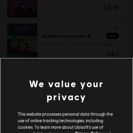
S$ 16
DLC
South Park Fractured But Whole
Relics of Zaron – Stick of Truth Costumes and Perks Pack
S$ 7
We value your
DLC
South Park: The Fractured but Whole
Towelie
privacy
S$ 3
This website processes personal data through the
use of online tracking technologies, including
cookies. To learn more about Ubisoft's use of
DLC
South Park: The Fractured But Whole