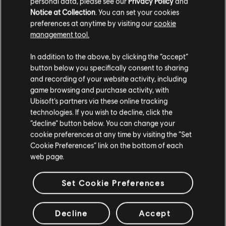
personal data, please see our
Privacy Policy
and
Season Pass
Notice at Collection
. You can set your cookies
S$ 28
preferences at anytime by visiting our
cookie
management tool.
เราคิดว่าตำแหน่งของคุณอยู่ที่
United States
.
In addition to the above, by clicking the “accept”
button below you specifically consent to sharing
South Park: The Fractured but Whole
โปรดไปที่สโตร์ประจำประเทศเพื่อทำการสั่งซื้อ
and recording of your website activity, including
โกลด์เอดิชั่น
game browsing and purchase activity, with
S$ 65
Ubisoft’s partners via these online tracking
technologies. If you wish to decline, click the
อยู่ในสโตร์ปัจจุบัน
“decline” button below. You can change your
cookie preferences at any time by visiting the “Set
สลับไปยังสโตร์ในประเทศ
Cookie Preferences” link on the bottom of each
DLC
South Park: The Fractured but Whole
web page.
Danger Deck
S$ 8
Set Cookie Preferences
Decline
Accept
กำลังแสดงรายการ
9
จาก
9
รายการ