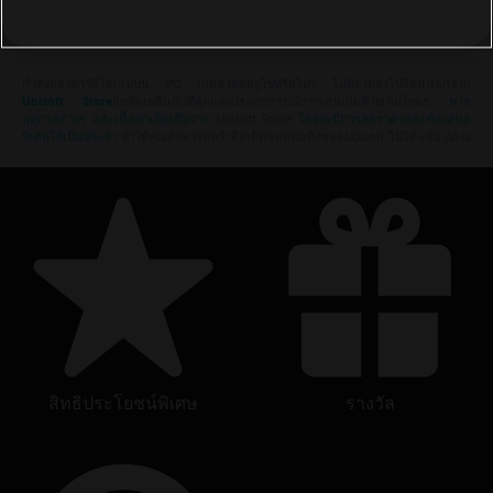
กำลังมองหาวิดีโอเกมบน PC เกมล่าสุดอยู่ใช่หรือไม่? ไม่ต้องมองไปไหนนอกจาก
Ubisoft Store
!เพลิดเพลินกับที่สุดแห่งประสบการณ์การเล่นเกมด้วยเกมใหม่ๆ,
พาส
ฤดูกาลต่างๆ และเนื้อหาเพิ่มเติมจาก
Ubisoft Store
โดยจะมีการลดราคาและข้อเสนอ
พิเศษให้เป็นประจำ
ทำให้คุณสามารถคว้าดีลเด็ดจากเกมดังของ Ubisoft ไปได้ เช่น aAss
สิทธิประโยชน์พิเศษ
รางวัล