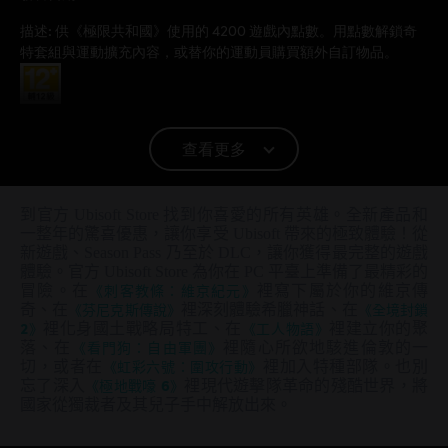
描述:
供《極限共和國》使用的 4200 遊戲內點數。用點數解鎖奇
特套組與運動擴充內容，或替你的運動員購買額外自訂物品。
分級：
查看更多
平台:
PC（數位）
PC 條件:
你需有 Ubisoft 帳號並安裝 Ubisoft Connect 應用程式方可
到官方 Ubisoft Store 找到你喜愛的所有英雄。全新產品和
遊玩此內容。
一整年的驚喜優惠，讓你享受 Ubisoft 帶來的極致體驗！從
新遊戲、Season Pass 乃至於 DLC，讓你獲得最完整的遊戲
體驗。官方 Ubisoft Store 為你在 PC 平臺上準備了最精彩的
© 2021 Ubisoft Entertainment. All Rights Reserved. Riders Republic, Ubisoft and the
冒險。在
《刺客教條：維京紀元》
裡寫下屬於你的維京傳
Ubisoft logo are registered or unregistered trademarks of Ubisoft Entertainment in the
奇、在
《芬尼克斯傳說》
裡深刻體驗希臘神話、在
《全境封鎖
2》
裡化身國土戰略局特工、在
《工人物語》
裡建立你的聚
U.S. and/or other countries.
落、在
《看門狗：自由軍團》
裡隨心所欲地駭進倫敦的一
切，或者在
《虹彩六號：圍攻行動》
裡加入特種部隊。也別
忘了深入
《極地戰嚎 6》
裡現代遊擊隊革命的殘酷世界，將
國家從獨裁者及其兒子手中解放出來。