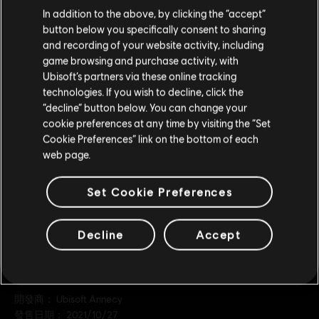
您是简体中文用户？
In addition to the above, by clicking the “accept”
Republic Coins Base Pack
button below you specifically consent to sharing
S$ 7
请您访问我们的简体中文商店来完成购买
and recording of your website activity, including
game browsing and purchase activity, with
Ubisoft’s partners via these online tracking
technologies. If you wish to decline, click the
DLC
留在此商店
Riders Republic
“decline” button below. You can change your
Republic Coins Diamond Pack
cookie preferences at any time by visiting the “Set
重新选择您的商店
S$ 70
Cookie Preferences” link on the bottom of each
web page.
Set Cookie Preferences
Decline
Accept
一般資訊
發行商：
Ubisoft
開發商：
Ubisoft Annecy
發售日期：
2021/10/27