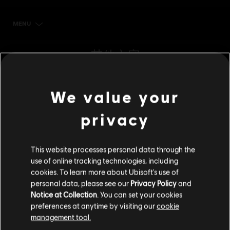
MENU
立刻購買
其他內容
DLC
Riders Republic
We value your
Republic Coins Silver Pack
S$ 28
privacy
This website processes personal data through the
DLC
Riders Republic
use of online tracking technologies, including
cookies. To learn more about Ubisoft's use of
Republic Coins Bronze Pack
personal data, please see our
Privacy Policy
and
S$ 14
Notice at Collection
. You can set your cookies
preferences at anytime by visiting our
cookie
management tool.
DLC
Riders Republic