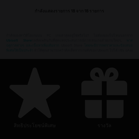
กำลังแสดงรายการ
18
จาก
18
รายการ
กำลังมองหาวิดีโอเกมบน PC เกมล่าสุดอยู่ใช่หรือไม่? ไม่ต้องมองไปไหนนอกจาก
Ubisoft Store
!เพลิดเพลินกับที่สุดแห่งประสบการณ์การเล่นเกมด้วยเกมใหม่ๆ,
พาส
ฤดูกาลต่างๆ และเนื้อหาเพิ่มเติมจาก
Ubisoft Store
โดยจะมีการลดราคาและข้อเสนอ
พิเศษให้เป็นประจำ
ทำให้คุณสามารถคว้าดีลเด็ดจากเกมดังของ Ubisoft ไปได้ เช่น aAss
สิทธิประโยชน์พิเศษ
รางวัล