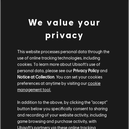
Free to Play
ฟรี
We value your
privacy
Rayman Raving Rabbids
This website processes personal data through the
สแตนดาร์ดเอดิชั่น
use of online tracking technologies, including
S$ 7
cookies. To learn more about Ubisoft's use of
personal data, please see our
Privacy Policy
and
Notice at Collection
. You can set your cookies
preferences at anytime by visiting our
cookie
DLC
Trials Rising
management tool.
พาสส่วนขยาย
เราคิดว่าตำแหน่งของคุณอยู่ที่
United States
.
In addition to the above, by clicking the “accept”
S$ 20
button below you specifically consent to sharing
โปรดไปที่สโตร์ประจำประเทศเพื่อทำการสั่งซื้อ
and recording of your website activity, including
game browsing and purchase activity, with
Ubisoft’s partners via these online tracking