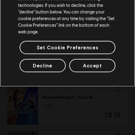
Rayman
technologies. If you wish to decline, click the
อยู่ในสโตร์ปัจจุบัน
“decline” button below. You can change your
Jungle Run
cookie preferences at any time by visiting the “Set
สลับไปยังสโตร์ในประเทศ
S$ 6
Cookie Preferences” link on the bottom of each
web page.
Set Cookie Preferences
DLC
BattleCore Arena
1,000 Battlecoins
Decline
Accept
S$ 14
Prince of Persia™ - บันเดิล New Era
บันเดิล
S$ 75