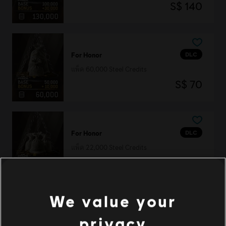
S$ 140
DLC
For Honor
แพ็ค 60,000 Steel Credits
S$ 70
DLC
For Honor
แพ็ค 22,000 Steel Credits
S$ 29
We value your
DLC
For Honor
privacy
แพ็ค 5,000 Steel Credits