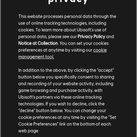
S$ 7
This website processes personal data through the
use of online tracking technologies, including
cookies. To learn more about Ubisoft's use of
personal data, please see our
Privacy Policy
and
DLC
For Honor
Notice at Collection
. You can set your cookies
แพ็ค 10,500 Steel Credits
preferences at anytime by visiting our
cookie
S$ 14
management tool.
เราคิดว่าตำแหน่งของคุณอยู่ที่
United States
.
In addition to the above, by clicking the “accept”
button below you specifically consent to sharing
โปรดไปที่สโตร์ประจำประเทศเพื่อทำการสั่งซื้อ
กำลังแสดงรายการ
5
จาก
5
รายการ
and recording of your website activity, including
game browsing and purchase activity, with
กำลังมองหาวิดีโอเกมบน PC เกมล่าสุดอยู่ใช่หรือไม่? ไม่ต้องมองไปไหนนอกจาก
Ubisoft’s partners via these online tracking
Ubisoft Store
!เพลิดเพลินกับที่สุดแห่งประสบการณ์การเล่นเกมด้วยเกมใหม่ๆ,
พาส
technologies. If you wish to decline, click the
ฤดูกาลต่างๆ และเนื้อหาเพิ่มเติมจาก
Ubisoft Store
โดยจะมีการลดราคาและข้อเสนอ
อยู่ในสโตร์ปัจจุบัน
พิเศษให้เป็นประจำ
ทำให้คุณสามารถคว้าดีลเด็ดจากเกมดังของ Ubisoft ไปได้ เช่น aAss
“decline” button below. You can change your
cookie preferences at any time by visiting the “Set
สลับไปยังสโตร์ในประเทศ
Cookie Preferences” link on the bottom of each
web page.