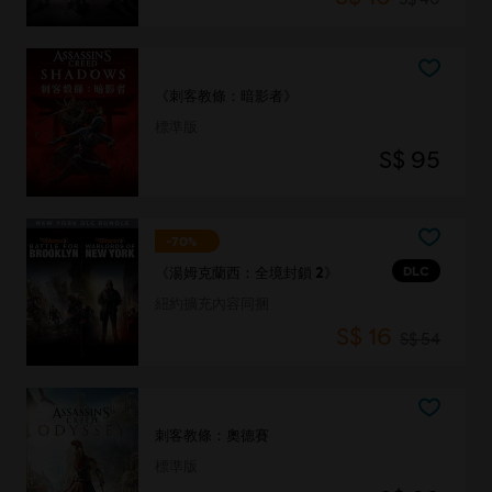
《刺客教條：暗影者》
標準版
S$ 95
-70%
DLC
《湯姆克蘭西：全境封鎖 2》
紐約擴充內容同捆
S$ 16
S$ 54
刺客教條：奧德賽
標準版