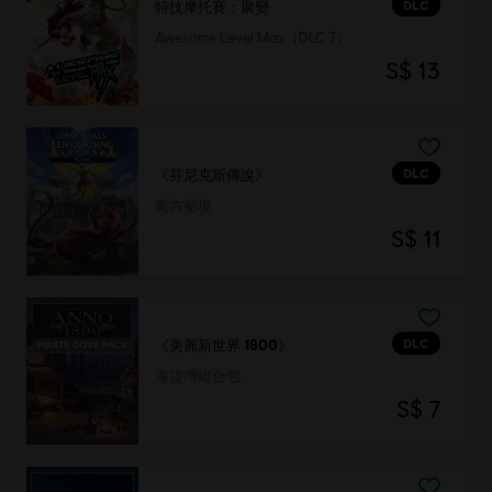
DLC
特技摩托賽：聚變
Awesome Level Max（DLC 7）
S$ 13
DLC
《芬尼克斯傳說》
東方祕境
S$ 11
DLC
《美麗新世界 1800》
海盜灣組合包
S$ 7