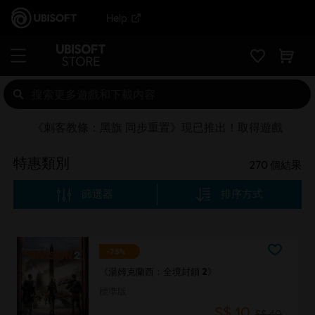
Help
《刺客教條：黑旗 同步重置》現已推出！取得遊戲
特惠類別
270
個結果
篩選器
排序方式
-75%
《湯姆克蘭西：全境封鎖 2》
標準版
S$ 10
S$ 40