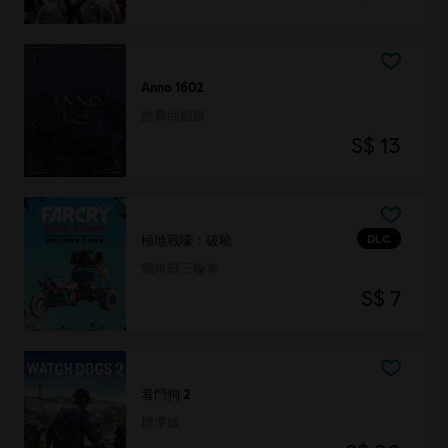
Anno 1602
經典回顧版
S$ 13
DLC
極地戰嚎：破曉
獨角獸三輪車
S$ 7
看門狗 2
標準版