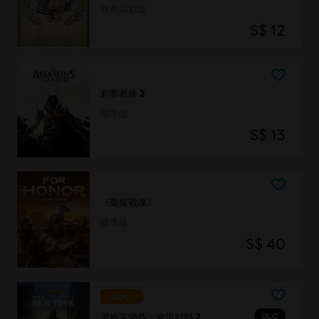
經典回顧版
S$ 12
刺客教條 2
標準版
S$ 13
《榮耀戰魂》
標準版
S$ 40
-80%
DLC
湯姆克蘭西：全境封鎖 2