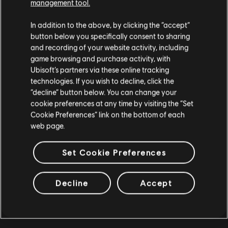
management tool.
極地戰嚎 5
您是简体中文用户？
In addition to the above, by clicking the “accept”
標準版
button below you specifically consent to sharing
S$ 80
请您访问我们的简体中文商店来完成购买
and recording of your website activity, including
game browsing and purchase activity, with
Ubisoft’s partners via these online tracking
technologies. If you wish to decline, click the
留在此商店
“decline” button below. You can change your
DLC
《波斯王子：失落王冠》
cookie preferences at any time by visiting the “Set
重新选择您的商店
暗之面具
Cookie Preferences” link on the bottom of each
S$ 6
web page.
Set Cookie Preferences
DLC
極限巔峰
Decline
Accept
90's
S$ 7