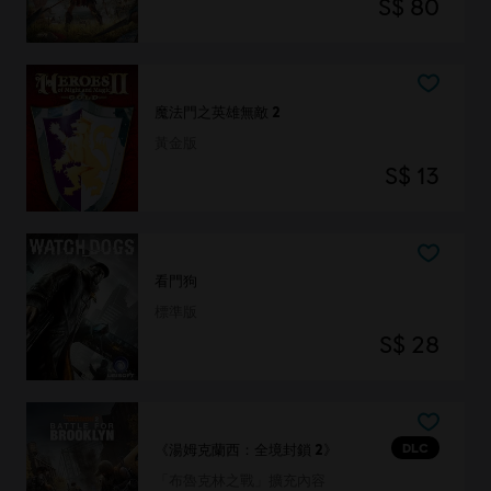
S$ 80
魔法門之英雄無敵 2
黃金版
S$ 13
看門狗
標準版
S$ 28
DLC
《湯姆克蘭西：全境封鎖 2》
「布魯克林之戰」擴充內容