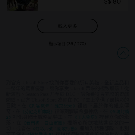
S$ 80
載入更多
顯示項目 (
36
/
270
)
到官方 Ubisoft Store 找到你喜愛的所有英雄。全新產品和
一整年的驚喜優惠，讓你享受 Ubisoft 帶來的極致體驗！從
新遊戲、Season Pass 乃至於 DLC，讓你獲得最完整的遊戲
體驗。官方 Ubisoft Store 為你在 PC 平臺上準備了最精彩的
冒險。在
《刺客教條：維京紀元》
裡寫下屬於你的維京傳
奇、在
《芬尼克斯傳說》
裡深刻體驗希臘神話、在
《全境封鎖
2》
裡化身國土戰略局特工、在
《工人物語》
裡建立你的聚
落、在
《看門狗：自由軍團》
裡隨心所欲地駭進倫敦的一
切，或者在
《虹彩六號：圍攻行動》
裡加入特種部隊。也別
忘了深入
《極地戰嚎 6》
裡現代遊擊隊革命的殘酷世界，將