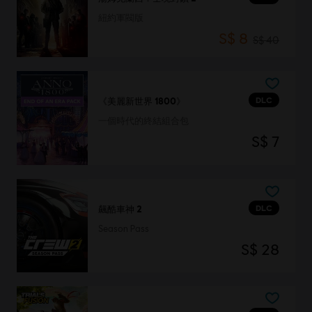
紐約軍閥版
S$ 8
S$ 40
DLC
《美麗新世界 1800》
一個時代的終結組合包
S$ 7
DLC
飆酷車神 2
Season Pass
S$ 28