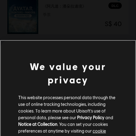
DLC
《阿凡達：潘朵拉邊境》
季票
S$ 40
獵殺潛航® 4：海狼
黃金版
We value your
S$ 20
privacy
This website processes personal data through the
DLC
特技摩托賽：聚變
use of online tracking technologies, including
Empire of the Sky（DLC 2）
cookies. To learn more about Ubisoft's use of
S$ 7
personal data, please see our
Privacy Policy
and
Notice at Collection
. You can set your cookies
preferences at anytime by visiting our
cookie