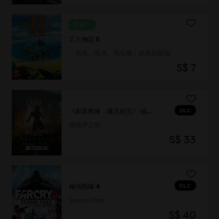
專屬
工人物語 II
「我來、我見、我征服」經典回顧版
S$ 7
DLC
《刺客教條：維京紀元》 德魯伊之怒
德魯伊之怒
S$ 33
DLC
極地戰嚎 4
Season Pass
S$ 40