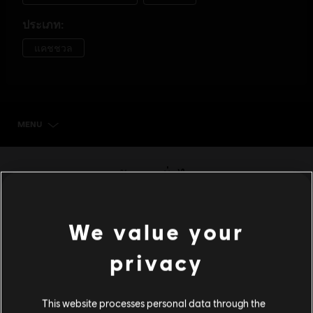
MENU
เลือกเอดิชั่น
ข้อมูลทั่วไป
วันวางจำหน่าย:
30/04/2014
We value your
คำอธิบาย:
อาณาจักรของ Lemuria กำลังอยู่ในภาวะไร้ความหวัง
(เนื้อเรื่อง) ราชินี Black Queen ได้ขโมยพระอาทิตย์, ดวงจันทร์ และ
privacy
ดวงดาวไป คุณจะได้รับบทเป็น Aurora เจ้าหญิงน้อยที่หัวใจบริสุทธิ์ที่
จะมาปราบราชินี Black Queen เพื่อนำสามแหล่งแสงสว่างเ
ดูเพิ่มเติม
This website processes personal data through the