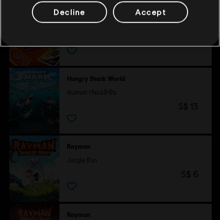
© 2013 Ubisoft Entertainment. All Rights Reserved. Child
UNO™
Decline
Accept
of Light, the Child of Light logo, Ubisoft and the Ubisoft
สแตนดาร์ดเอดิชั่น
logo are trademarks of Ubisoft Entertainment in the U.S.
S$ 13
and/or other countries.
Hungry Shark World
สแตนดาร์ดเอดิชั่น
S$ 13
Rayman
Jungle Run
S$ 6
Rayman