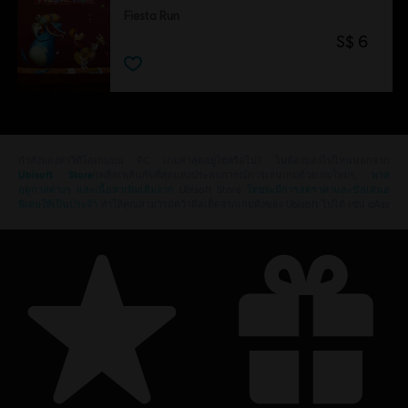
Fiesta Run
S$ 6
กำลังมองหาวิดีโอเกมบน PC เกมล่าสุดอยู่ใช่หรือไม่? ไม่ต้องมองไปไหนนอกจาก
Ubisoft Store
!เพลิดเพลินกับที่สุดแห่งประสบการณ์การเล่นเกมด้วยเกมใหม่ๆ,
พาส
ฤดูกาลต่างๆ และเนื้อหาเพิ่มเติมจาก
Ubisoft Store
โดยจะมีการลดราคาและข้อเสนอ
พิเศษให้เป็นประจำ
ทำให้คุณสามารถคว้าดีลเด็ดจากเกมดังของ Ubisoft ไปได้ เช่น aAss