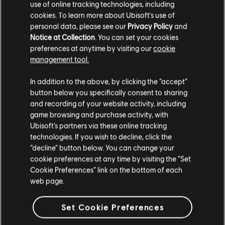
use of online tracking technologies, including
เรตของเกม:
Violence, Horror
cookies. To learn more about Ubisoft's use of
personal data, please see our
Privacy Policy
and
ภาษา:
ดูเพิ่มเติม
Notice at Collection
. You can set your cookies
English (เสียงในเกม, หน้าจอ, คำบรรยาย)
preferences at anytime by visiting our
cookie
French (เสียงในเกม, หน้าจอ, คำบรรยาย)
management tool.
ดูเพิ่มเติม
ความต้องการของระบบ สำหรับ
ภาษา:
เราคิดว่าตำแหน่งของคุณอยู่ที่
United States
.
In addition to the above, by clicking the “accept”
ประเภท:
แคชชวล
Child of Light - PC (ดิจิทัล)
button below you specifically consent to sharing
การเปิดใช้งาน:
จะไปอยู่ใน library ของ Ubisoft Connect บน PC ของ
โปรดไปที่สโตร์ประจำประเทศเพื่อทำการสั่งซื้อ
and recording of your website activity, including
คุณเพื่อเตรียมให้ดาวน์โหลดโดยอัตโนมัติ
ขั้นต่ำ
game browsing and purchase activity, with
เงื่อนไขพีซี:
คุณต้องมีบัญชี Ubisoft และติดตั้งแอปพลิเคชัน Ubisoft
Ubisoft’s partners via these online tracking
Connect เพื่อเล่นคอนเทนต์นี้
technologies. If you wish to decline, click the
อยู่ในสโตร์ปัจจุบัน
“decline” button below. You can change your
ระบบปฏิบัติการ
ซอฟต์แวร์ Anti-Tamper:
Windows 10
เครื่องมือ Denuvo Digital Rights
cookie preferences at any time by visiting the “Set
สลับไปยังสโตร์ในประเทศ
Management (DRM) ถูกติดตั้งโดยอัตโนมัติกับเกมนี้ และจำเป็นต้องมี
Cookie Preferences” link on the bottom of each
เพื่อให้สามารถเปิดเกมได้
web page.
โหมดผู้เล่นหลายคน:
ไม่
เล่นคนเดียว:
ใช่
สินค้าแนะนำ
Set Cookie Preferences