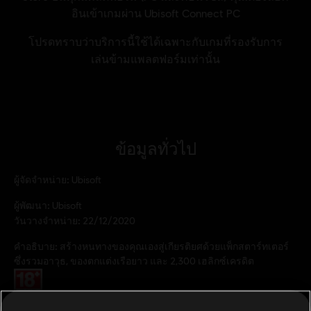
ข้อมูลทั่วไป
ผู้จัดจำหน่าย:
Ubisoft
ผู้พัฒนา:
Ubisoft
วันวางจำหน่าย:
22/12/2020
คำอธิบาย:
สร้างหนทางของคุณเองสู่เกียรติยศด้วยแพ็กสตาร์ทเตอร์
ซึ่งรวมอาวุธ, ของตกแต่งเรือยาว และ 2,300 เฮลิกซ์เครดิต
เรตของเกม:
เงื่อนไขพีซี:
คุณต้องมีบัญชี Ubisoft และติดตั้งแอปพลิเคชัน Ubisoft