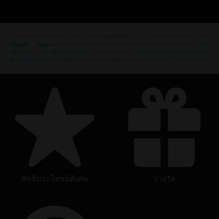
กำลังมองหาวิดีโอเกมบน PC เกมล่าสุดอยู่ใช่หรือไม่? ไม่ต้องมองไปไหนนอกจาก
Ubisoft Store
!เพลิดเพลินกับที่สุดแห่งประสบการณ์การเล่นเกมด้วยเกมใหม่ๆ,
พาส
ฤดูกาลต่างๆ และเนื้อหาเพิ่มเติมจาก
Ubisoft Store
โดยจะมีการลดราคาและข้อเสนอ
พิเศษให้เป็นประจำ
ทำให้คุณสามารถคว้าดีลเด็ดจากเกมดังของ Ubisoft ไปได้ เช่น aAss
สิทธิประโยชน์พิเศษ
รางวัล