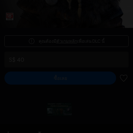
คุณต้องมี
ตัวเกมหลัก
เพื่อเล่น DLC นี้
S$ 40
ซื้อเลย
เพิ่มไ