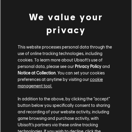
Connect เพื่อเล่นคอนเทนต์นี้
ดูเพิ่มเติม
We value your
© 2020 Ubisoft Entertainment. All Rights Reserved. Assassin's Creed, Ubisoft and the
คอนเทนต์เสริม
privacy
Ubisoft logo are registered or unregistered trademarks of Ubisoft Entertainment in the
U.S. and/or other countries.
DLC
Assassin's Creed Valhalla
This website processes personal data through the
use of online tracking technologies, including
แพ็กเฮลิกซ์ เครดิตขนาดมาตรฐาน
cookies. To learn more about Ubisoft's use of
S$ 7
personal data, please see our
Privacy Policy
and
Notice at Collection
. You can set your cookies
preferences at anytime by visiting our
cookie
DLC
management tool.
Assassin's Creed Valhalla
แพ็กเฮลิกซ์ เครดิตขนาดกลาง
เราคิดว่าตำแหน่งของคุณอยู่ที่
United States
.
In addition to the above, by clicking the “accept”
S$ 28
button below you specifically consent to sharing
โปรดไปที่สโตร์ประจำประเทศเพื่อทำการสั่งซื้อ
and recording of your website activity, including
game browsing and purchase activity, with
Ubisoft’s partners via these online tracking
DLC
Assassin's Creed Valhalla
technologies. If you wish to decline, click the