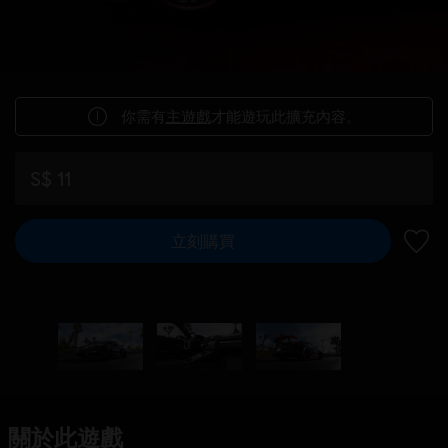
你需有
主遊戲
才能遊玩此擴充內容。
S$ 11
立刻購買
新增