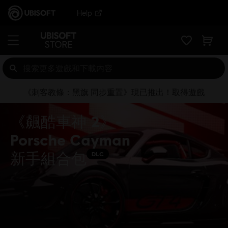
Help
《刺客教條：黑旗 同步重置》現已推出！取得遊戲
《飆酷車神 2》-
Porsche Cayman
新手組合包
DLC