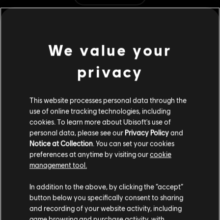
© 2022 Ubisoft Entertainment. All Rights Reserved. The Crew logo, Ubisoft, and the
Ubisoft logo are registered or unregistered trademarks of Ubisoft Entertainment in the
其他內容
US and/or other countries.
We value your
DLC
《飆酷車神 2》
privacy
Mazda RX-8 新手組合包
S$ 11
This website processes personal data through the
use of online tracking technologies, including
cookies. To learn more about Ubisoft's use of
DLC
《飆酷車神 2》
personal data, please see our
Privacy Policy
and
美國 Summit 組合包
Notice at Collection
. You can set your cookies
S$ 7
preferences at anytime by visiting our
cookie
management tool.
您是简体中文用户？
In addition to the above, by clicking the “accept”
DLC
《飆酷車神 2》
button below you specifically consent to sharing
歐洲 Summit 組合包
请您访问我们的简体中文商店来完成购买
and recording of your website activity, including
game browsing and purchase activity, with