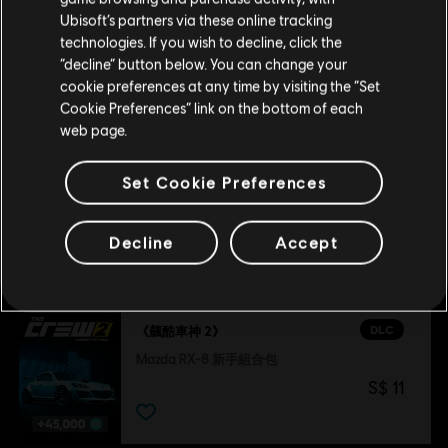
S$ 7
Ubisoft’s partners via these online tracking
technologies. If you wish to decline, click the
留在此商店
“decline” button below. You can change your
DLC
《飆酷車神 2》
cookie preferences at any time by visiting the “Set
重新选择您的商店
Cookie Preferences” link on the bottom of each
日本 Summit 組合包
web page.
S$ 7
Set Cookie Preferences
Decline
Accept
推薦
DLC
《飆酷車神 2》
Mazda RX-8 新手組合包
S$ 11