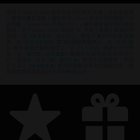
到官方 Ubisoft Store 找到你喜愛的所有英雄。全新產品和
一整年的驚喜優惠，讓你享受 Ubisoft 帶來的極致體驗！從
新遊戲、Season Pass 乃至於 DLC，讓你獲得最完整的遊戲
體驗。官方 Ubisoft Store 為你在 PC 平臺上準備了最精彩的
冒險。在
《刺客教條：維京紀元》
裡寫下屬於你的維京傳
奇、在
《芬尼克斯傳說》
裡深刻體驗希臘神話、在
《全境封鎖
2》
裡化身國土戰略局特工、在
《工人物語》
裡建立你的聚
落、在
《看門狗：自由軍團》
裡隨心所欲地駭進倫敦的一
切，或者在
《虹彩六號：圍攻行動》
裡加入特種部隊。也別
忘了深入
《極地戰嚎 6》
裡現代遊擊隊革命的殘酷世界，將
國家從獨裁者及其兒子手中解放出來。