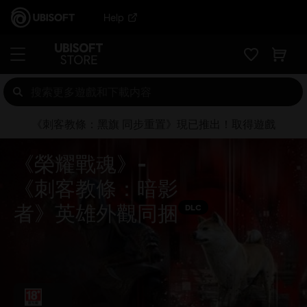
Help
《刺客教條：黑旗 同步重置》現已推出！取得遊戲
《榮耀戰魂》-
《刺客教條：暗影
者》英雄外觀同捆
DLC