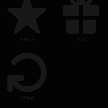
專屬福利
獎勵
退款簡便