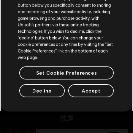
button below you specifically consent to sharing
请您访问我们的简体中文商店来完成购买
and recording of your website activity, including
game browsing and purchase activity, with
DLC
《榮耀戰魂》
Ubisoft’s partners via these online tracking
海盜英雄
technologies. If you wish to decline, click the
留在此商店
S$ 13
“decline” button below. You can change your
cookie preferences at any time by visiting the “Set
重新选择您的商店
Cookie Preferences” link on the bottom of each
web page.
DLC
《榮耀戰魂》
天地英雄外觀「義王」
Set Cookie Preferences
S$ 16
Decline
Accept
推薦