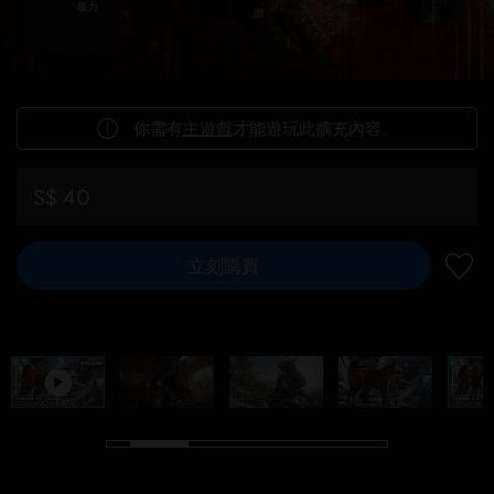
暴力
你需有
主遊戲
才能遊玩此擴充內容。
S$ 40
立刻購買
新增