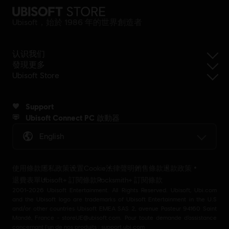
Ubisoft，始於 1986 年的世界創造者
认识我们
發現更多
Ubisoft Store
Support
Ubisoft Connect PC 啟動器
English
使用條款
隱私政策
设置Cookie
法律聲明
銷售條款
退款政策
退費表單
Ubisoft+ 訂閱條款
Rocksmith+ 訂閱條款
2001-2026 Ubisoft Entertainment. All Rights Reserved. Ubisoft, Ubi.com
and the Ubisoft logo are trademarks of Ubisoft Entertainment in the U.S
and/or other countries Ubisoft EMEA SAS 2, avenue Pasteur 94160 Saint
Mandé, France - storeUE@ubisoft.com. Pour toute demande d’assistance
concernant l’un de nos produits : support.ubi.com