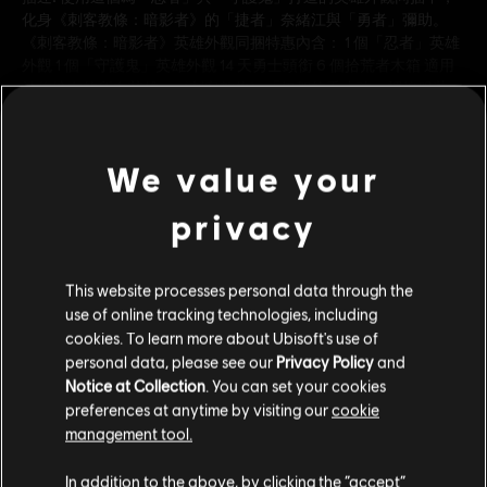
化身《刺客教條：暗影者》的「捷者」奈緒江與「勇者」彌助。
《刺客教條：暗影者》英雄外觀同捆特惠內含： 1 個「忍者」英雄
外觀 1 個「守護鬼」英雄外觀 14 天勇士頭銜 6 個拾荒者木箱 適用
於你擁有的所有英雄：《刺客教條》「伊賀的毛小孩」輝煌服裝
分級：
查看更多
暴力
We value your
其他內容
類型：
格鬥
,
多人
privacy
DLC
《榮耀戰魂》
© 2026 Ubisoft Entertainment. All Rights Reserved. The
This website processes personal data through the
For Honor logo, Ubisoft, and the Ubisoft logo are
《刺客教條》終極英雄外觀同捆
use of online tracking technologies, including
registered or unregistered trademarks of Ubisoft
S$ 75
cookies. To learn more about Ubisoft's use of
Entertainment in the US and/or other countries.
personal data, please see our
Privacy Policy
and
Notice at Collection
. You can set your cookies
preferences at anytime by visiting our
cookie
DLC
《榮耀戰魂》
management tool.
妖怪剋星英雄外觀同捆
S$ 28
您是简体中文用户？
In addition to the above, by clicking the “accept”