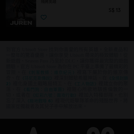
飛將英雄
S$ 13
到官方 Ubisoft Store 找到你喜愛的所有英雄。全新產品和
一整年的驚喜優惠，讓你享受 Ubisoft 帶來的極致體驗！從
新遊戲、Season Pass 乃至於 DLC，讓你獲得最完整的遊戲
體驗。官方 Ubisoft Store 為你在 PC 平臺上準備了最精彩的
冒險。在
《刺客教條：維京紀元》
裡寫下屬於你的維京傳
奇、在
《芬尼克斯傳說》
裡深刻體驗希臘神話、在
《全境封鎖
2》
裡化身國土戰略局特工、在
《工人物語》
裡建立你的聚
落、在
《看門狗：自由軍團》
裡隨心所欲地駭進倫敦的一
切，或者在
《虹彩六號：圍攻行動》
裡加入特種部隊。也別
忘了深入
《極地戰嚎 6》
裡現代遊擊隊革命的殘酷世界，將
國家從獨裁者及其兒子手中解放出來。