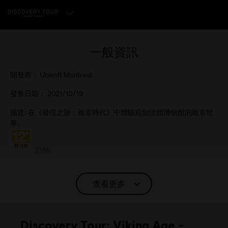
選擇遊戲版本
一般資訊
開發商：
Ubisoft Montreal
發售日期：
2021/10/19
描述:
在《發現之旅：維京時代》中體驗宛如活體博物館的維京世
界。
分級：
恐怖
查看更多
語言：
English (語音, 界面, 字幕)
French (語音, 界面, 字幕)
查看更多
Discovery Tour: Viking Age -