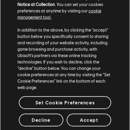
Notice at Collection
. You can set your cookies
DLC
《刺客教條：維京紀元》
preferences at anytime by visiting our
cookie
諸神黃昏的預兆
management tool.
S$ 53
您是简体中文用户？
In addition to the above, by clicking the “accept”
button below you specifically consent to sharing
请您访问我们的简体中文商店来完成购买
and recording of your website activity, including
DLC
《刺客教條：維京紀元》
game browsing and purchase activity, with
季票
Ubisoft’s partners via these online tracking
S$ 53
technologies. If you wish to decline, click the
留在此商店
“decline” button below. You can change your
cookie preferences at any time by visiting the “Set
重新选择您的商店
Cookie Preferences” link on the bottom of each
DLC
《刺客教條：維京紀元》 德魯伊之怒
web page.
德魯伊之怒
S$ 33
Set Cookie Preferences
Decline
Accept
DLC
《刺客教條：維京紀元》