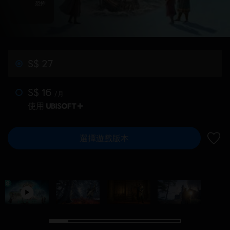
恐怖
S$ 27
S$ 16
/月
使用
選擇遊戲版本
新增