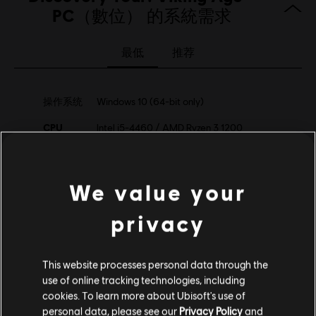
語言：
PC（數位） 的系統需求
平台:
PC（數位）, Xbox（數位）
類型：
動作/冒險
,
RPG
,
模擬
最低
推荐
啟動:
自動增添至你的 適用於PC的Ubisoft Connect 遊戲庫供你下
載。
PC 條件:
你需有 Ubisoft 帳號並安裝 Ubisoft Connect 應用程式方可
操作系统
Windows 10 (64-bit only)
遊玩此內容。
CPU
Intel i5-4460 / AMD Ryzen 3 1200
防竄改軟體:
Denuvo 數位版權管理工具（DRM）隨本遊戲自動安
裝，必須安裝方可啟動遊戲。
图像
NVidia GeForce GTX 960 / AMD R9 380
多人遊戲：
No
内存
8 GB (Dual channel)
We value your
單人遊戲：
Yes
存储空间
50 GB
privacy
© 2021 Ubisoft Entertainment. All Rights Reserved. Assassin's Creed, Ubisoft and the
Ubisoft logo are registered or unregistered trademarks of Ubisoft Entertainment in the
This website processes personal data through the
U.S. and/or other countries.
use of online tracking technologies, including
其他內容
cookies. To learn more about Ubisoft's use of
personal data, please see our
Privacy Policy
and