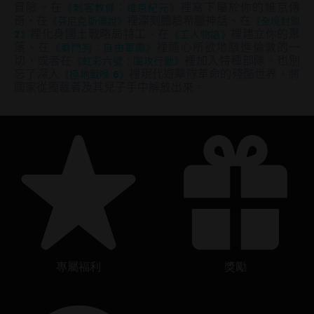
冒險。在
《刺客教條：維京紀元》
裡寫下屬於你的維京傳
奇、在
《芬尼克斯傳說》
裡深刻體驗希臘神話、在
《全境封鎖
2》
裡化身國土戰略局特工、在
《工人物語》
裡建立你的聚
落、在
《看門狗：自由軍團》
裡隨心所欲地駭進倫敦的一
切，或者在
《虹彩六號：圍攻行動》
裡加入特種部隊。也別
忘了深入
《極地戰嚎 6》
裡現代遊擊隊革命的殘酷世界，將
國家從獨裁者及其兒子手中解放出來。
專屬福利
獎勵