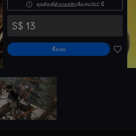
คุณต้องมี
ตัวเกมหลัก
เพื่อเล่น DLC นี้
S$ 13
ซื้อเลย
เพิ่มไปยัง