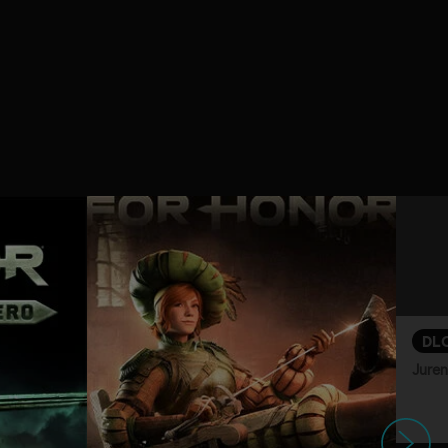
DL
Juren 
ถัดไป