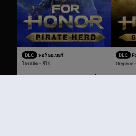
DLC
ฟอร์ ออเนอร์
DLC
F
โจรสลัด – ฮีโร่
Gryphon – 
S$ 13