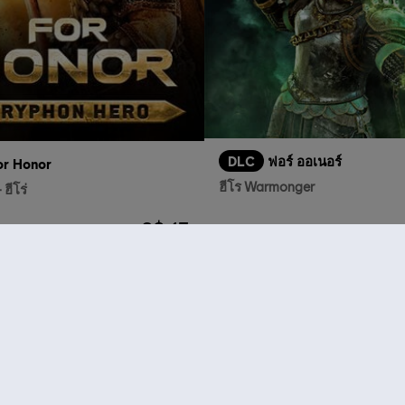
DLC
ฟอร์ ออเนอร์
or Honor
ฮีโร Warmonger
ฮีโร่
S$ 13
สินค้าแนะนำ