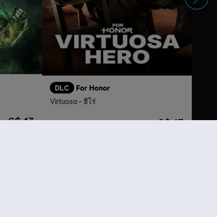
DLC
For Honor
Virtuosa - ฮีโร่
S$ 13
S$ 13