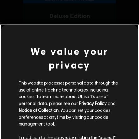
We value your
privacy
This website processes personal data through the
use of online tracking technologies, including
cookies. To learn more about Ubisoft's use of
personal data, please see our
Privacy Policy
and
Notice at Collection
. You can set your cookies
preferences at anytime by visiting our
cookie
management tool.
Parece que você está no país
United States
.
In addition to the above, by clicking the “accept”