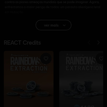
contra as piores ameaças mundiais que se pode imaginar. Agora,
enfrentamos o maior perigo de todos: um parasita alienígena letal
em mutação.
Classificação
Extreme Violence
ver mais
In-Game Purchases, Users Interact
Idioma:
Inglês (Áudio, Interface, Legendas)
Francês (Áudio, Interface, Legendas)
veja mais
Idioma:
Plataformas:
PC (Digital), PS4/PS5 (Digital), Xbox (Digital),
Steam
Gênero:
Tiro
Software Antimanipulação:
a ferramenta de Gestão de Direitos
Digitais Denuvo (DRM) é instalada automaticamente com este
jogo e é necessário para poder iniciar o jogo.
© 2021 Ubisoft Entertainment. All Rights Reserved. Tom Clancy’s, Rainbow Six, the