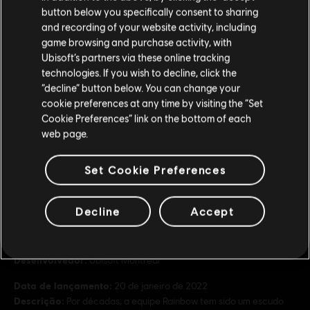
button below you specifically consent to sharing
Visite nossa Store local para fazer sua compra.
and recording of your website activity, including
game browsing and purchase activity, with
Ubisoft’s partners via these online tracking
technologies. If you wish to decline, click the
Fique na Store atual
“decline” button below. You can change your
cookie preferences at any time by visiting the “Set
Mudar para a loja do país Portugal
Cookie Preferences” link on the bottom of each
web page.
Set Cookie Preferences
Informações gerais
Decline
Accept
Distribuidora:
Ubisoft
Desenvolvedor:
Ubisoft Montreal
Data de lançamento:
20 de janeiro de 2022
Descrição:
Por décadas, a equipe Rainbow tem sido um escudo