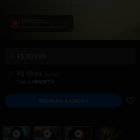
DESCUBRA AS EDIÇÕES
Extreme Violence
In-Game Purchases, Users Interact
R$ 209,99
R$ 59,99
/por mês
Com o
ESCOLHA A EDIÇÃO
ADIC