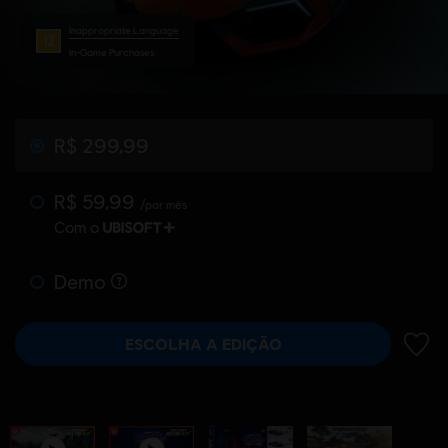
Inappropriate Language
In-Game Purchases
R$ 299,99
R$ 59,99
/por mês
Com o
Demo
ESCOLHA A EDIÇÃO
ADIC