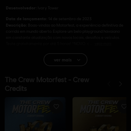
Desenvolvedor:
Ivory Tower
Data de lançamento:
14 de setembro de 2023
Descrição:
Boas-vindas ao Motorfest, a experiência definitiva de
corrida em mundo aberto. Explore um belo playground havaiano
em constante atualização com novos locais, desafios e veículos.
Teste gratuitamente por até 5 horas! *NOVO: c
veja mais
Classificação
Inappropriate Language
ver mais
In-Game Purchases
Idioma:
Inglês (Áudio, Interface, Legendas)
Francês (Áudio, Interface, Legendas)
veja mais
Plataformas:
Idioma:
PC (Digital), PS4/PS5 (Digital), Xbox (Digital),
Steam
Gênero:
Corrida
Ativação:
Automaticamente adicionado para download na sua