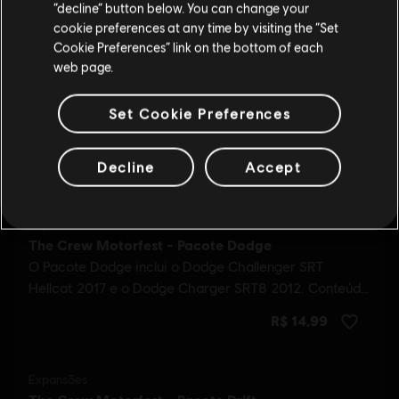
Additional content for The Crew
“decline” button below. You can change your
17
cookie preferences at any time by visiting the “Set
Motorfest
Mudar para a loja do país Portugal
Cookie Preferences” link on the bottom of each
web page.
Set Cookie Preferences
Decline
Accept