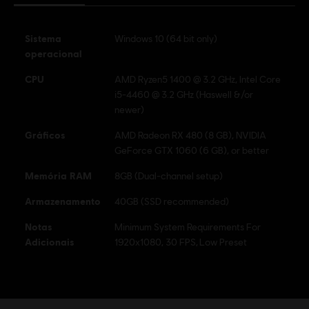
aqui
Ubisoft+ para PC e Xbox. Clique
para saber mais sobre The Crew
Sistema
Windows 10 (64 bit only)
Motorfest.
operacional
CPU
AMD Ryzen5 1400 @ 3.2 GHz, Intel Core
i5-4460 @ 3.2 GHz (Haswell &/or
newer)
Gráficos
AMD Radeon RX 480 (8 GB), NVIDIA
GeForce GTX 1060 (6 GB), or better
Memória RAM
8GB (Dual-channel setup)
Armazenamento
40GB (SSD recommended)
Notas
Minimum System Requirements For
Adicionais
1920x1080, 30 FPS, Low Preset