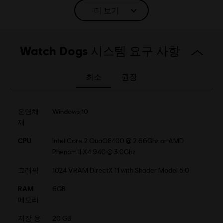
더 보기
언어:
English (오디오, 인터페이스, 자막)
Watch Dogs 시스템 요구 사항
French (오디오, 인터페이스, 자막)
더 알아보기
플랫폼:
언어:
PC (디지털), PS4 (디지털), Xbox (디지털), Steam
최소
권장
장르:
액션/어드벤처
활성화:
Automatically added to your Ubisoft Connect for PC
운영체
Windows 10
library for download.
제
PC 환경:
이 콘텐츠를 플레이하려면 Ubisoft 계정과 Ubisoft
Connect 프로그램을 설치해야 합니다.
CPU
Intel Core 2 QuaQ8400 @ 2.66Ghz or AMD
Phenom II X4 940 @ 3.0Ghz
멀티플레이:
예
그래픽
1024 VRAM DirectX 11 with Shader Model 5.0
싱글 플레이:
예
RAM
6GB
메모리
저장 용
20 GB