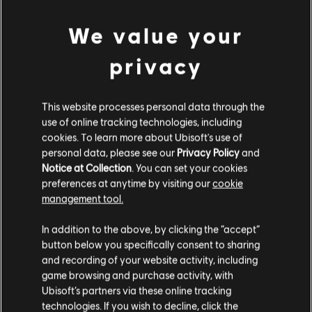
We value your
privacy
This website processes personal data through the
use of online tracking technologies, including
cookies. To learn more about Ubisoft's use of
personal data, please see our
Privacy Policy
and
Notice at Collection
. You can set your cookies
preferences at anytime by visiting our
cookie
management tool.
고객님은
미국
에 위치하고 있다고 생각합니다.
In addition to the above, by clicking the “accept”
button below you specifically consent to sharing
구매를 위해 로컬 지역의 상점을 방문하십시오.
and recording of your website activity, including
game browsing and purchase activity, with
Ubisoft’s partners via these online tracking
technologies. If you wish to decline, click the
현재 스토어 유지