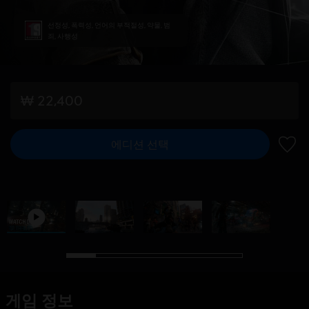
선정성, 폭력성, 언어의 부적절성, 약물, 범
죄, 사행성
₩ 22,400
에디션 선택
위시리