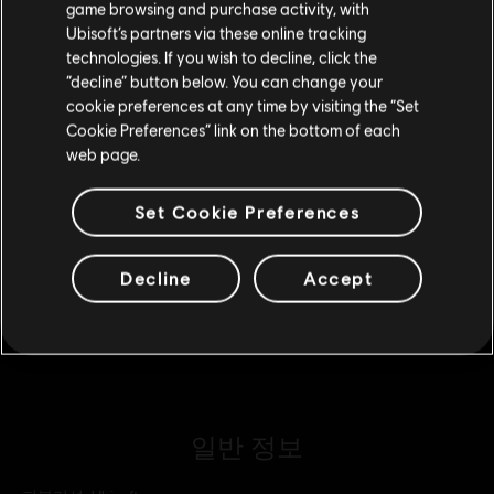
game browsing and purchase activity, with
Ubisoft’s partners via these online tracking
technologies. If you wish to decline, click the
현재 스토어 유지
DLC
Far Cry New Dawn
“decline” button below. You can change your
cookie preferences at any time by visiting the “Set
Large Pack
위치 업데이트
Cookie Preferences” link on the bottom of each
₩ 24,000
web page.
Set Cookie Preferences
DLC
Far Cry New Dawn
Small Pack
Decline
Accept
₩ 6,000
일반 정보