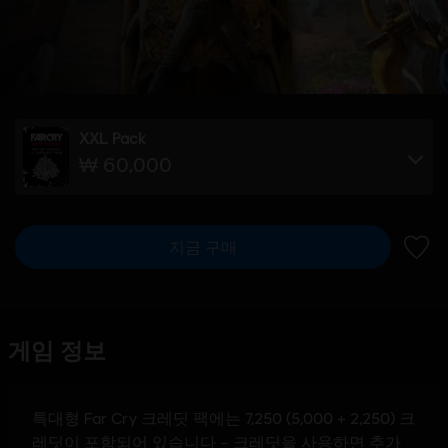
XXL Pack
₩ 60,000
지금 구매
위시리