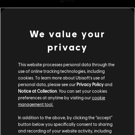
We value your
메뉴
지금 구매
privacy
추가 콘텐츠
This website processes personal data through the
use of online tracking technologies, including
DLC
Far Cry New Dawn
cookies. To learn more about Ubisoft's use of
XL Pack
personal data, please see our
Privacy Policy
and
₩ 42,000
Notice at Collection
. You can set your cookies
preferences at anytime by visiting our
cookie
management tool.
DLC
Far Cry New Dawn
고객님은
미국
에 위치하고 있다고 생각합니다.
In addition to the above, by clicking the “accept”
Medium Pack
button below you specifically consent to sharing
₩ 12,000
구매를 위해 로컬 지역의 상점을 방문하십시오.
and recording of your website activity, including