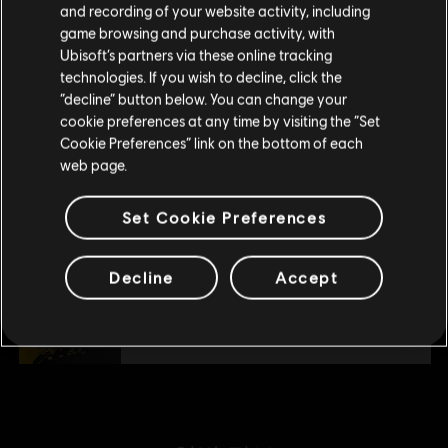
500 금화
구매를 위해 로컬 지역의 상점을 방문하십시오.
and recording of your website activity, including
₩ 5,900
game browsing and purchase activity, with
Ubisoft’s partners via these online tracking
technologies. If you wish to decline, click the
현재 스토어 유지
“decline” button below. You can change your
DLC
스컬 앤 본즈
cookie preferences at any time by visiting the “Set
위치 업데이트
Cookie Preferences” link on the bottom of each
1,100 금화
web page.
₩ 11,900
Set Cookie Preferences
DLC
스컬 앤 본즈
Decline
Accept
7,800 금화
₩ 71,000