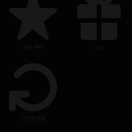
unregistered trademarks of Ubisoft Entertainment in the
US and/or other countries.
독점 혜택
보상
간단한 환불