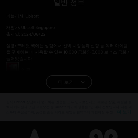
일반 정보
퍼블리셔:
Ubisoft
개발사:
Ubisoft Singapore
출시일:
2024/08/22
설명:
크레딧 팩에는 상점에서 선박 치장품과 선장 등 여러 아이템
을 구매하는 데 사용할 수 있는 10,000 금화와 3,000 보너스 금화가
들어있습니다.
등급:
약물
더 보기
플랫폼:
PC (디지털)
장르:
액션/어드벤처
,
협동
,
멀티플레이어
,
오픈월드
,
RPG
공식 Ubisoft 상점에서 좋아하는 영웅을 모두 만나보십시오. 새로운 상품, 특별한 콜
PC 환경:
이 콘텐츠를 플레이하려면 Ubisoft 계정과 Ubisoft
렉터 에디션과 멋진 프로모션 등 Ubisoft 최고의 상품을 1년 내내 선보입니다. 시즌 패
Connect 프로그램을 설치해야 합니다.
더 보기
스부터 수집품까지, 풍성한 즐길 거리로 게임을 완벽하게 체험하실 수 있 …
© 2024 Ubisoft Entertainment. All Rights Reserved. Skull
and Bones, Ubisoft, and the Ubisoft logo are registered or