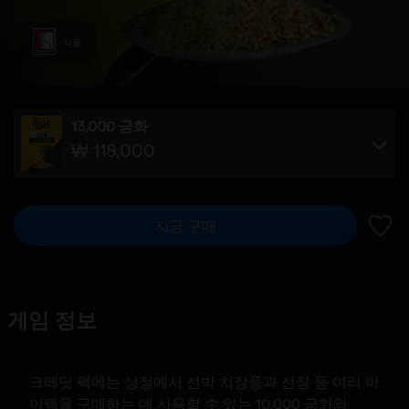
약물
13,000 금화
₩ 118,000
지금 구매
위시리