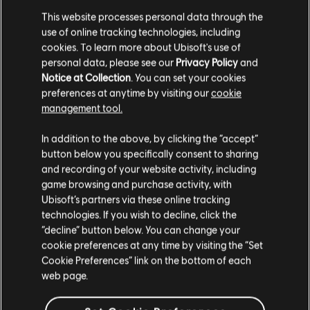
This website processes personal data through the
49,99 €
use of online tracking technologies, including
cookies. To learn more about Ubisoft's use of
personal data, please see our
Privacy Policy
and
Notice at Collection
. You can set your cookies
DLC
Watch Dogs: Legion
preferences at anytime by visiting our
cookie
PACK 500 CREDITI WD
management tool.
4,99 €
Ci risulti localizzato in
Stati Uniti
.
In addition to the above, by clicking the “accept”
button below you specifically consent to sharing
Vai al tuo store locale in modo da poter fare
and recording of your website activity, including
acquisti.
game browsing and purchase activity, with
Visualizzati
5
di
5
elementi
Ubisoft’s partners via these online tracking
technologies. If you wish to decline, click the
Stai cercando i videogiochi per PC più recenti? L'
Ubisoft Store
è il posto che fa
Rimani sullo store attuale
per te! Goditi l'esperienza di gioco definitiva con i giochi più recenti, pass
“decline” button below. You can change your
stagionali e altri
contenuti aggiuntivi
direttamente dall'Ubisoft Store. Grazie a
cookie preferences at any time by visiting the “Set
promozioni regolari e
offerte speciali
,puoi goderti i videogiochi dei migliori franc
Portami allo store locale
Cookie Preferences” link on the bottom of each
web page.