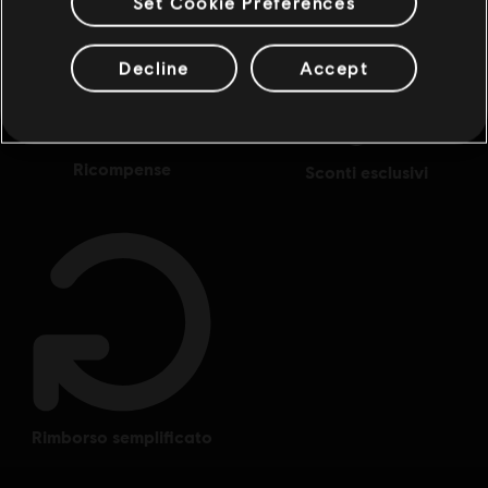
Set Cookie Preferences
Decline
Accept
ricompense
sconti esclusivi
rimborso semplificato