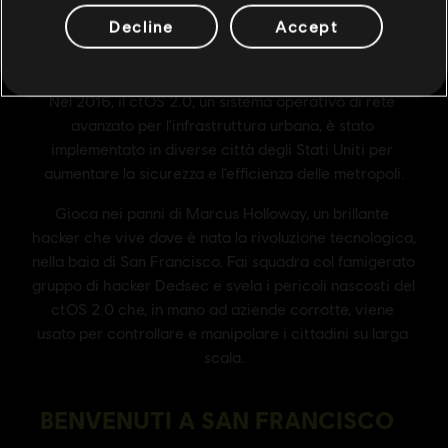
Decline
Accept