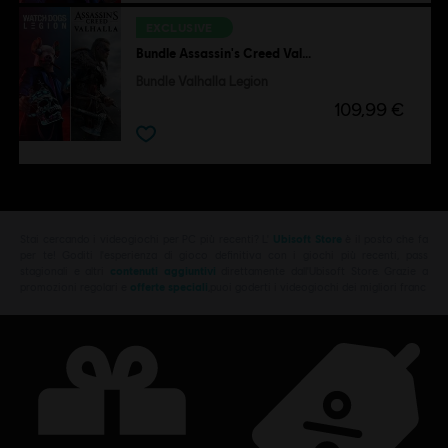
EXCLUSIVE
Bundle Assassin's Creed Valhalla + Watch Dogs: Legion
Bundle Valhalla Legion
109,99 €
Stai cercando i videogiochi per PC più recenti? L'
Ubisoft Store
è il posto che fa
per te! Goditi l'esperienza di gioco definitiva con i giochi più recenti, pass
stagionali e altri
contenuti aggiuntivi
direttamente dall'Ubisoft Store. Grazie a
promozioni regolari e
offerte speciali
,puoi goderti i videogiochi dei migliori franc