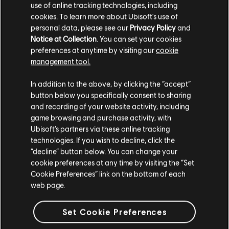
use of online tracking technologies, including
cookies. To learn more about Ubisoft's use of
personal data, please see our
Privacy Policy
and
Notice at Collection
. You can set your cookies
preferences at anytime by visiting our
cookie
management tool.
Ci risulti localizzato in
Stati Uniti
.
In addition to the above, by clicking the “accept”
button below you specifically consent to sharing
Vai al tuo store locale in modo da poter fare
and recording of your website activity, including
acquisti.
game browsing and purchase activity, with
Ubisoft’s partners via these online tracking
technologies. If you wish to decline, click the
Rimani sullo store attuale
“decline” button below. You can change your
cookie preferences at any time by visiting the “Set
Portami allo store locale
Cookie Preferences” link on the bottom of each
web page.
Set Cookie Preferences