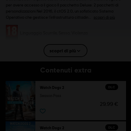
per avere accesso a il gioco Il pacchetto Deluxe: 2 pacchetti di
personalizzazioni Nel 2016, il ctOS 2.0, un sofisticato Sistema
Operativo che gestisce l’infrastruttura cittadin
scopri di più
Rating :
Linguaggio Scurrile, Sesso, Violenza
Lingua:
scopri di più
English (Audio, Interfaccia, Sottotitoli)
French (Audio, Interfaccia, Sottotitoli)
scopri di più
Contenuti extra
Lingua:
Piattaforme:
PC (digitale), PS4 (digitale), Xbox (digitale), Steam
Genere:
Azione/Avventura
DLC
Watch Dogs 2
Attivazione:
Aggiunto automaticamente alla tua libreria Ubisoft
Season Pass
Connect per PC per il download
29,99 €
Condizioni del PC:
Per giocare a questo contenuto è necessario
avere un account Ubisoft e di installare l'applicazione Ubisoft
Connect.
DLC
Watch Dogs 2