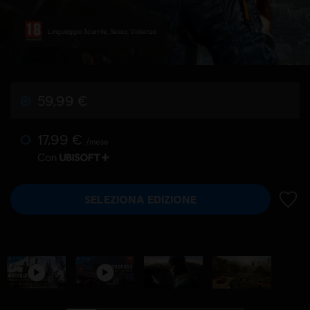
Linguaggio Scurrile, Sesso, Violenza
59,99 €
17,99 €
/mese
Con
SELEZIONA EDIZIONE
AGGIU