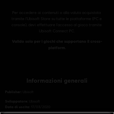
Informazioni generali
Publisher:
Ubisoft
Sviluppatore:
Ubisoft
Data di uscita:
17/03/2020