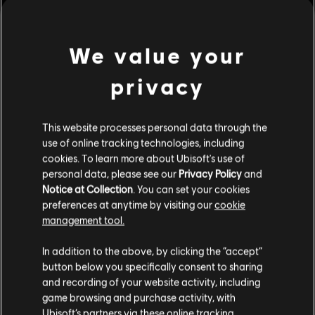
Descrizione:
Preparati a una nuova esperienza di UNO™ con il
DLC UNO FLIP!™ Gioca subito con un mazzo fronte/retro e nuove
elettrizzanti carte Azione.
We value your
Rating :
privacy
scopri di più
Genere:
Casual
Condizioni del PC:
Per giocare a questo contenuto è necessario
This website processes personal data through the
Contenuti extra
avere un account Ubisoft e di installare l'applicazione Ubisoft
use of online tracking technologies, including
Connect.
cookies. To learn more about Ubisoft's use of
personal data, please see our
Privacy Policy
and
DLC
UNO
Notice at Collection
. You can set your cookies
Valhalla
preferences at anytime by visiting our
cookie
4,99 €
management tool.
Ci risulti localizzato in
Stati Uniti
.
In addition to the above, by clicking the “accept”
button below you specifically consent to sharing
Vai al tuo store locale in modo da poter fare
DLC
UNO
and recording of your website activity, including
acquisti.
Fenyx's Quest
game browsing and purchase activity, with
Ubisoft’s partners via these online tracking