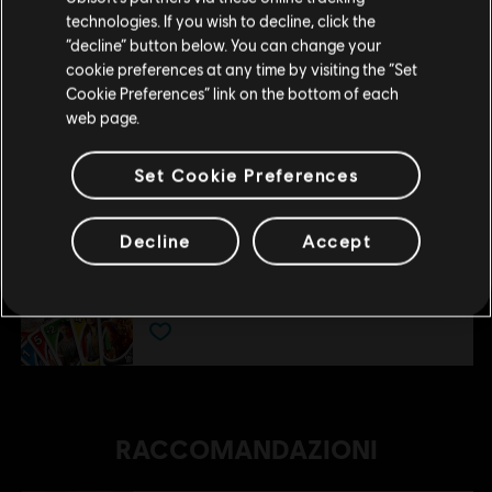
4,99 €
technologies. If you wish to decline, click the
Rimani sullo store attuale
“decline” button below. You can change your
cookie preferences at any time by visiting the “Set
Portami allo store locale
DLC
DLC del 50° anniversario di UNO®
Cookie Preferences” link on the bottom of each
web page.
DLC del 50° anniversario di UNO®
2,99 €
Set Cookie Preferences
Decline
Accept
DLC
UNO
The Call Of Yara
4,99 €
RACCOMANDAZIONI