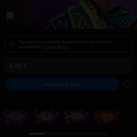
Per giocare a questa espansione è necessario
possedere il
Gioco Base
4,99 €
ACQUISTA ORA
AGGIU