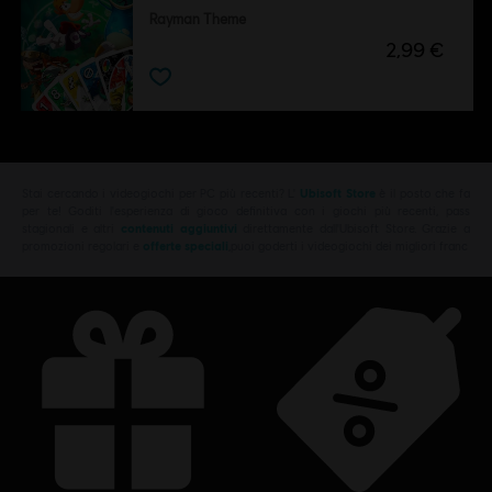
Rayman Theme
2,99 €
Stai cercando i videogiochi per PC più recenti? L'
Ubisoft Store
è il posto che fa
per te! Goditi l'esperienza di gioco definitiva con i giochi più recenti, pass
stagionali e altri
contenuti aggiuntivi
direttamente dall'Ubisoft Store. Grazie a
promozioni regolari e
offerte speciali
,puoi goderti i videogiochi dei migliori franc