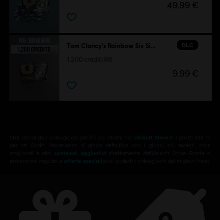
49,99 €
DLC
Tom Clancy’s Rainbow Six Siege
1.200 crediti R6
9,99 €
Stai cercando i videogiochi per PC più recenti? L'
Ubisoft Store
è il posto che fa
per te! Goditi l'esperienza di gioco definitiva con i giochi più recenti, pass
stagionali e altri
contenuti aggiuntivi
direttamente dall'Ubisoft Store. Grazie a
promozioni regolari e
offerte speciali
,puoi goderti i videogiochi dei migliori franc