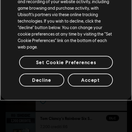
and recording of your website activity, including
acquisti.
game browsing and purchase activity, with
Piattaforme:
PC (digitale)
Ubisoft’s partners via these online tracking
Genere:
Contenuti extra
Cooperativo
,
Multiplayer
,
Sparatutto
technologies. If you wish to decline, click the
Rimani sullo store attuale
“decline” button below. You can change your
Condizioni del PC:
Per giocare a questo contenuto è necessario
cookie preferences at any time by visiting the “Set
avere un account Ubisoft e di installare l'applicazione Ubisoft
DLC
Tom Clancy’s Rainbow Six Siege
Portami allo store locale
Cookie Preferences” link on the bottom of each
Connect.
Pacchetto di benvenuto 1.200
web page.
9,99 €
© 2025 Ubisoft Entertainment. All Rights Reserved. Tom
Set Cookie Preferences
Clancy’s, Rainbow Six, the Soldier Icon, Ubisoft, and the
Ubisoft logo are registered or unregistered trademarks of
DLC
Tom Clancy’s Rainbow Six Siege
Ubisoft Entertainment in the US and/or other countries.
Decline
Accept
600 crediti R6
4,99 €
DLC
Tom Clancy's Rainbow Six Siege
7.200 crediti R6