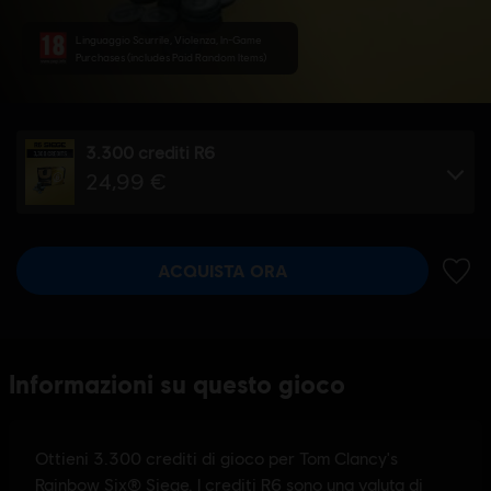
Linguaggio Scurrile, Violenza, In-Game
Purchases (includes Paid Random Items)
3.300 crediti R6
24,99 €
ACQUISTA ORA
AGGIU