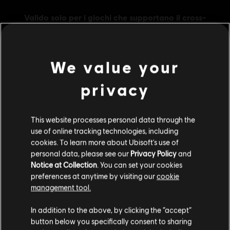
We value your
privacy
Informazioni generali
This website processes personal data through the
Publisher:
Ubisoft
use of online tracking technologies, including
Sviluppatore:
Ubisoft Montreal
cookies. To learn more about Ubisoft's use of
Data di uscita:
10/06/2025
personal data, please see our
Privacy Policy
and
Notice at Collection
. You can set your cookies
Descrizione:
Ottieni 3.300 crediti di gioco per Tom Clancy's
preferences at anytime by visiting our
cookie
Rainbow Six® Siege. I crediti R6 sono una valuta di gioco che può
management tool.
essere utilizzata per ottenere contenuti come il Battle Pass, nuovi
Ci risulti localizzato in
Stati Uniti
.
operatori e oggetti estetici.
In addition to the above, by clicking the “accept”
Rating :
Linguaggio Scurrile, Violenza, In-Game Purchases
button below you specifically consent to sharing
Vai al tuo store locale in modo da poter fare
(includes Paid Random Items)
scopri di più