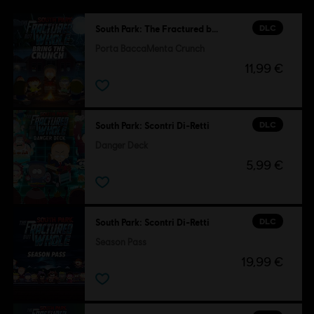
DLC
South Park: The Fractured but Whole
Porta BaccaMenta Crunch
11,99 €
DLC
South Park: Scontri Di-Retti
Danger Deck
5,99 €
DLC
South Park: Scontri Di-Retti
Season Pass
19,99 €