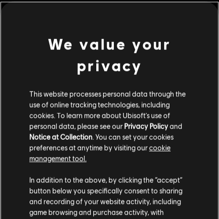
una di loro. Il gruppo di vampiri ha fatto visita al ristorante preferito
di Cartman, la Casa Bonita.
Rating :
We value your
privacy
Genere:
Giochi di ruolo
,
Azione/Avventura
scopri di più
Multigiocatore:
No
Giocatore singolo:
Yes
This website processes personal data through the
Contenuti extra
use of online tracking technologies, including
© 2017 South Park Digital Studios LLC. All Rights
cookies. To learn more about Ubisoft's use of
Reserved. South Park and all elements thereof © 2017
personal data, please see our
Privacy Policy
and
DLC
Comedy Partners. All Rights Reserved. Comedy Central,
South Park: The Fractured but Whole
Notice at Collection
. You can set your cookies
South Park and all related titles, logos, and characters are
Porta BaccaMenta Crunch
preferences at anytime by visiting our
cookie
trademarks of Comedy Partners. Game software © 2017
management tool.
11,99 €
Ubisoft Entertainment. All Rights Reserved. Ubisoft and
Ci risulti localizzato in
Stati Uniti
.
In addition to the above, by clicking the “accept”
the Ubisoft logo are registered or unregistered
button below you specifically consent to sharing
trademarks of Ubisoft Entertainment in the U.S. and/or
Vai al tuo store locale in modo da poter fare
DLC
South Park: Scontri Di-Retti
and recording of your website activity, including
other countries.
acquisti.
game browsing and purchase activity, with
Danger Deck