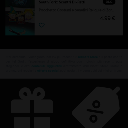
DLC
South Park: Scontri Di-Retti
Pacchetto Costumi e benefici Reliquie di Zaron
4,99 €
Stai cercando i videogiochi per PC più recenti? L'
Ubisoft Store
è il posto che fa
per te! Goditi l'esperienza di gioco definitiva con i giochi più recenti, pass
stagionali e altri
contenuti aggiuntivi
direttamente dall'Ubisoft Store. Grazie a
promozioni regolari e
offerte speciali
,puoi goderti i videogiochi dei migliori franc