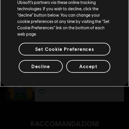
Ubisoft’s partners via these online tracking
5,99 €
technologies. If you wish to decline, click the
Rimani sullo store attuale
“decline” button below. You can change your
cookie preferences at any time by visiting the “Set
Portami allo store locale
Cookie Preferences” link on the bottom of each
DLC
South Park: Scontri Di-Retti
web page.
Season Pass
19,99 €
Set Cookie Preferences
Decline
Accept
DLC
South Park Scontri Di-Retti
Towelie
1,99 €
RACCOMANDAZIONI