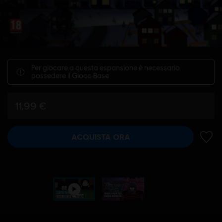
Per giocare a questa espansione è necessario
possedere il
Gioco Base
11,99 €
ACQUISTA ORA
AGGIU