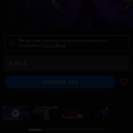
Per giocare a questa espansione è necessario
possedere il
Gioco Base
4,99 €
ACQUISTA ORA
AGGIU