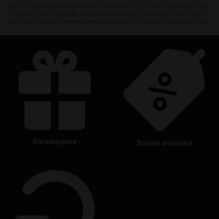
per te! Goditi l'esperienza di gioco definitiva con i giochi più recenti, pass
stagionali e altri
contenuti aggiuntivi
direttamente dall'Ubisoft Store. Grazie a
promozioni regolari e
offerte speciali
,puoi goderti i videogiochi dei migliori franc
ricompense
sconti esclusivi