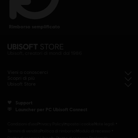
rimborso semplificato
Ubisoft, creatori di mondi dal 1986
Vieni a conoscerci
Scopri di più
Ubisoft Store
Support
Launcher per PC Ubisoft Connect
Condizioni d'uso
Privacy Policy
Imposta i cookie
Note legali
Termini di vendita
Politica di rimborso
Modulo di recesso
Diritto di recesso Ubisoft+
Diritto di recesso Rocksmith+