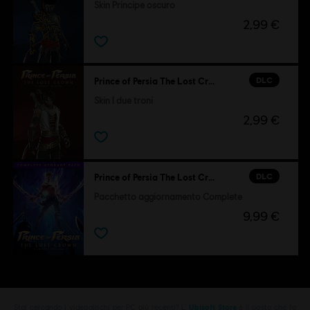
Skin Principe oscuro
2,99 €
DLC
Prince of Persia The Lost Crown
Skin I due troni
2,99 €
DLC
Prince of Persia The Lost Crown
Pacchetto aggiornamento Complete
9,99 €
Stai cercando i videogiochi per PC più recenti? L'
Ubisoft Store
è il posto che fa