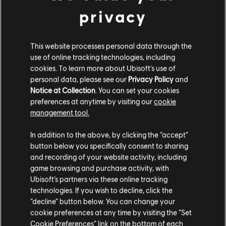
Publisher:
Ubisoft
privacy
Sviluppatore:
Ubisoft Montpellier
Data di uscita:
17/09/2024
This website processes personal data through the
Descrizione:
Mask of Darkness è un DLC storia che aggiunge un
use of online tracking technologies, including
nuovo ed entusiasmante capitolo alla saga di Sargon. Scopri una
cookies. To learn more about Ubisoft's use of
nuova storia incentrata su Radjen, l'assassina degli Immortali che
personal data, please see our
Privacy Policy
and
intrappola Sargon nel suo Palazzo mentale, una di
scopri di più
Notice at Collection
. You can set your cookies
Piattaforme:
PC (digitale)
preferences at anytime by visiting our
cookie
scopri di più
management tool.
Genere:
Azione/Avventura
Condizioni del PC:
Ci risulti localizzato in
Stati Uniti
.
Per giocare a questo contenuto è necessario
In addition to the above, by clicking the “accept”
avere un account Ubisoft e di installare l'applicazione Ubisoft
Contenuti extra
button below you specifically consent to sharing
Connect.
Vai al tuo store locale in modo da poter fare
and recording of your website activity, including
acquisti.
game browsing and purchase activity, with
© 2024 Ubisoft Entertainment. All Rights Reserved. Prince
DLC
Prince of Persia The Lost Crown
Ubisoft’s partners via these online tracking
of Persia, Ubisoft and the Ubisoft logo are registered or
technologies. If you wish to decline, click the
Pacchetto aggiornamento Complete
Rimani sullo store attuale
unregistered trademarks of Ubisoft Entertainment in the
“decline” button below. You can change your
9,99 €
US and/or other countries.
cookie preferences at any time by visiting the “Set
Portami allo store locale
Cookie Preferences” link on the bottom of each