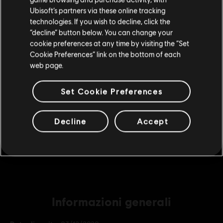
Ubisoft’s partners via these online tracking
technologies. If you wish to decline, click the
Rimani sullo store attuale
“decline” button below. You can change your
DLC
IMMORTALS FENYX RISING
cookie preferences at any time by visiting the “Set
1.050 Crediti
Portami allo store locale
Cookie Preferences” link on the bottom of each
9,99 €
web page.
Set Cookie Preferences
DLC
IMMORTALS FENYX RISING
2.250 Crediti
Decline
Accept
19,99 €
Informazioni generali