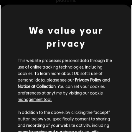
We value your
MENU
ACQUISTA ORA
privacy
Contenuti extra
This website processes personal data through the
use of online tracking technologies, including
DLC
IMMORTALS FENYX RISING
cookies. To learn more about Ubisoft's use of
500 Crediti
personal data, please see our
Privacy Policy
and
Notice at Collection
. You can set your cookies
4,99 €
preferences at anytime by visiting our
cookie
management tool.
Ci risulti localizzato in
Stati Uniti
.
DLC
IMMORTALS FENYX RISING
In addition to the above, by clicking the “accept”
button below you specifically consent to sharing
6.500 Crediti
Vai al tuo store locale in modo da poter fare
and recording of your website activity, including
49,99 €
acquisti.
game browsing and purchase activity, with