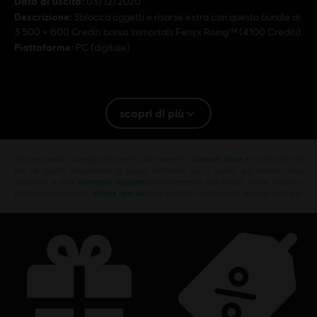
Data di uscita:
03/12/2020
Descrizione:
Sblocca oggetti e risorse extra con questo bundle di
3.500 + 600 Crediti bonus Immortals Fenyx Rising™ (4.100 Crediti).
Piattaforme:
PC (digitale)
© 2020 Ubisoft Entertainment. All Rights Reserved. Immortals Fenyx Rising, Ubisoft and
the Ubisoft logo are registered or unregistered trademarks of Ubisoft Entertainment in
scopri di più
the U.S. and/or other countries.
Stai cercando i videogiochi per PC più recenti? L'
Ubisoft Store
è il posto che fa
per te! Goditi l'esperienza di gioco definitiva con i giochi più recenti, pass
stagionali e altri
contenuti aggiuntivi
direttamente dall'Ubisoft Store. Grazie a
promozioni regolari e
offerte speciali
,puoi goderti i videogiochi dei migliori franc