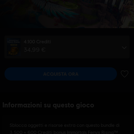
4.100 Crediti
34,99 €
ACQUISTA ORA
AGGIU