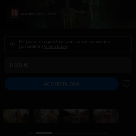
Acquisti in-game, Violenza
Per giocare a questa espansione è necessario
possedere il
Gioco Base
11,99 €
ACQUISTA ORA
AGGIU