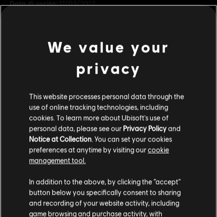
Data di uscita:
17/03/2022
Descrizione:
Ritorna all'Età dell'oro di Heathmoor con l'aspetto
eroe Lord Ramiel, una personalizzazione completa del Primo
We value your
Guardiano.
Rating :
Acquisti in-game, Violenza
privacy
scopri di più
Piattaforme:
PC (digitale)
This website processes personal data through the
Genere:
Combattimento
,
Cooperativo
,
Multiplayer
use of online tracking technologies, including
Contenuti extra
Condizioni del PC:
Per giocare a questo contenuto è necessario
cookies. To learn more about Ubisoft's use of
avere un account Ubisoft e di installare l'applicazione Ubisoft
personal data, please see our
Privacy Policy
and
Connect.
Notice at Collection
. You can set your cookies
DLC
For Honor
preferences at anytime by visiting our
cookie
La Cavaliera ignota - Aspetto eroe Guardiano
management tool.
© 2022 Ubisoft Entertainment. All Rights Reserved. The For Honor logo, Marching Fire,
11,99 €
Ci risulti localizzato in
Stati Uniti
.
Ubisoft and the Ubisoft logo are registered or unregistered …
In addition to the above, by clicking the “accept”
button below you specifically consent to sharing
Vai al tuo store locale in modo da poter fare
and recording of your website activity, including
DLC
For Honor
acquisti.
game browsing and purchase activity, with