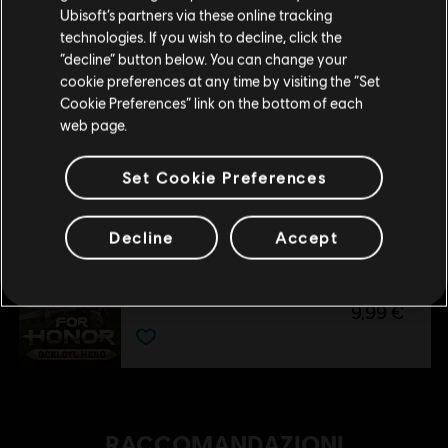
Inquisitrice Yinchen - Aspetto eroe Pirata
Ubisoft’s partners via these online tracking
11,99 €
technologies. If you wish to decline, click the
Rimani sullo store attuale
“decline” button below. You can change your
cookie preferences at any time by visiting the “Set
Portami allo store locale
Cookie Preferences” link on the bottom of each
DLC
For Honor
web page.
Conquistatrice Vela - Aspetto eroe Guerrafondaia
11,99 €
Set Cookie Preferences
Decline
Accept
DLC
For Honor - Eroe - Ocelotl
Ocelotl - Eroe
9,99 €
RACCOMANDAZIONI