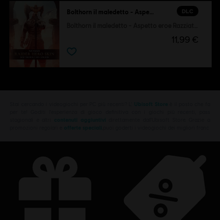
DLC
Bolthorn il maledetto - Aspetto eroe Razziatore
Bolthorn il maledetto - Aspetto eroe Razziatore
11,99 €
Stai cercando i videogiochi per PC più recenti? L'
Ubisoft Store
è il posto che fa
per te! Goditi l'esperienza di gioco definitiva con i giochi più recenti, pass
stagionali e altri
contenuti aggiuntivi
direttamente dall'Ubisoft Store. Grazie a
promozioni regolari e
offerte speciali
,puoi goderti i videogiochi dei migliori franc