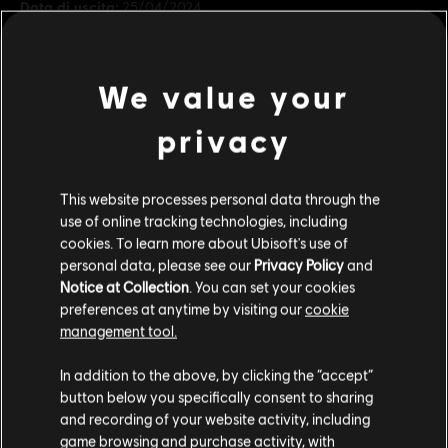
Data di uscita:
25/04/2024
Descrizione:
Sblocca eroi aggiuntivi con il Pacchetto Eroi
Ultimate! Questo pacchetto include sei eroi aggiuntivi con stili di
We value your
gioco unici.
Rating :
Acquisti in-game, Violenza
privacy
scopri di più
Piattaforme:
PC (digitale)
This website processes personal data through the
Genere:
Multiplayer
,
Combattimento
,
Cooperativo
use of online tracking technologies, including
Contenuti extra
cookies. To learn more about Ubisoft's use of
© 2024 Ubisoft Entertainment. All Rights Reserved. The For Honor logo, Marching Fire,
personal data, please see our
Privacy Policy
and
Notice at Collection
. You can set your cookies
Ubisoft and the Ubisoft logo are registered or unregistered trademarks of Ubisoft
DLC
For Honor
preferences at anytime by visiting our
cookie
Entertainment in the US and/or other countries.
Pacchetto Eroi Gold
management tool.
39,99 €
Ci risulti localizzato in
Stati Uniti
.
In addition to the above, by clicking the “accept”
button below you specifically consent to sharing
Vai al tuo store locale in modo da poter fare
and recording of your website activity, including
DLC
For Honor
acquisti.
game browsing and purchase activity, with