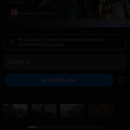
Acquisti in-game, Violenza
Per giocare a questa espansione è necessario
possedere il
Gioco Base
39,99 €
ACQUISTA ORA
AGGIU