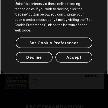
Pacchetto aspetti eroe Assassin's Creed Ultimate
Ubisoft’s partners via these online tracking
54,99 €
technologies. If you wish to decline, click the
Rimani sullo store attuale
“decline” button below. You can change your
cookie preferences at any time by visiting the “Set
Portami allo store locale
Cookie Preferences” link on the bottom of each
DLC
For Honor - Eroe - Ocelotl
web page.
Ocelotl - Eroe
9,99 €
Set Cookie Preferences
Decline
Accept
DLC
For Honor
Afeera - Eroe
9,99 €
RACCOMANDAZIONI