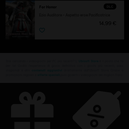
DLC
For Honor
Ezio Auditore - Aspetto eroe Pacificatrice
14,99 €
Stai cercando i videogiochi per PC più recenti? L'
Ubisoft Store
è il posto che fa
per te! Goditi l'esperienza di gioco definitiva con i giochi più recenti, pass
stagionali e altri
contenuti aggiuntivi
direttamente dall'Ubisoft Store. Grazie a
promozioni regolari e
offerte speciali
,puoi goderti i videogiochi dei migliori franc