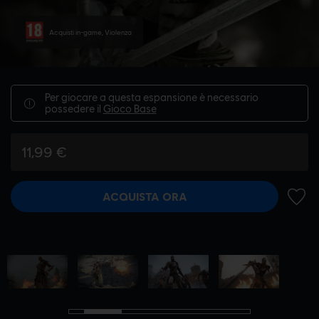
Acquisti in-game, Violenza
Per giocare a questa espansione è necessario
possedere il
Gioco Base
11,99 €
ACQUISTA ORA
AGGIU