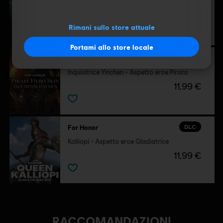
Conquistatrice Vela - Aspetto eroe Guerrafondaia
11,99 €
Rimani sullo store attuale
Portami allo store locale
DLC
For Honor
Inquisitrice Yinchen - Aspetto eroe Pirata
11,99 €
DLC
For Honor
Kalliopi - Aspetto eroe Gladiatrice
11,99 €
RACCOMANDAZIONI