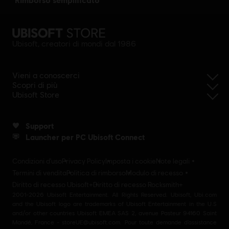
Ubisoft, creatori di mondi dal 1986
Vieni a conoscerci
Scopri di più
Ubisoft Store
Support
Launcher per PC Ubisoft Connect
Condizioni d'uso
Privacy Policy
Imposta i cookie
Note legali
Termini di vendita
Politica di rimborso
Modulo di recesso
Diritto di recesso Ubisoft+
Diritto di recesso Rocksmith+
2001-2026 Ubisoft Entertainment. All Rights Reserved. Ubisoft, Ubi.com
and the Ubisoft logo are trademarks of Ubisoft Entertainment in the U.S
and/or other countries Ubisoft EMEA SAS 2, avenue Pasteur 94160 Saint
Mandé, France - storeUE@ubisoft.com. Pour toute demande d’assistance