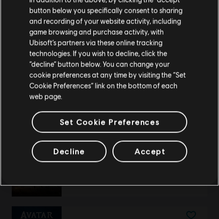
Avatar: Frontiers of Pandora™
button below you specifically consent to sharing
Vai al tuo store locale in modo da poter fare
Pacchetto iniziale Jake Sully Toruk Makto
and recording of your website activity, including
acquisti.
29,99 €
game browsing and purchase activity, with
Ubisoft’s partners via these online tracking
technologies. If you wish to decline, click the
Rimani sullo store attuale
“decline” button below. You can change your
cookie preferences at any time by visiting the “Set
DLC
Avatar: Frontiers of Pandora
Portami allo store locale
Cookie Preferences” link on the bottom of each
Pacchetto medio – 2.250 gettoni
web page.
19,99 €
Set Cookie Preferences
Decline
Accept
DLC
Avatar: Frontiers of Pandora
The Sky Breaker
14,99 €