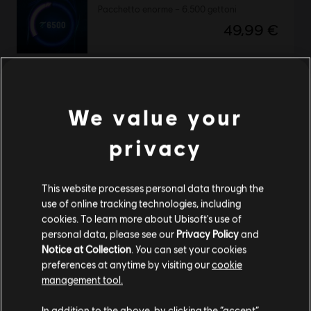
Pacchetto enorme – 6.500 gettoni
49,99 €
DLC
Avatar: Frontiers of Pandora
We value your
Pacchetto grande – 4.100 gettoni
34,99 €
privacy
This website processes personal data through the
use of online tracking technologies, including
DLC
Avatar: Frontiers of Pandora™
cookies. To learn more about Ubisoft's use of
Pacchetto iniziale Valle di Mo'ara
personal data, please see our
Privacy Policy
and
24,99 €
Notice at Collection
. You can set your cookies
preferences at anytime by visiting our
cookie
management tool.
Ci risulti localizzato in
Stati Uniti
.
In addition to the above, by clicking the “accept”
DLC