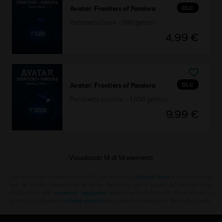
DLC
Avatar: Frontiers of Pandora
Pacchetto base – 500 gettoni
4,99 €
DLC
Avatar: Frontiers of Pandora
Pacchetto piccolo – 1.050 gettoni
9,99 €
Visualizzati
14
di
14
elementi
Stai cercando i videogiochi per PC più recenti? L'
Ubisoft Store
è il posto che fa
per te! Goditi l'esperienza di gioco definitiva con i giochi più recenti, pass
stagionali e altri
contenuti aggiuntivi
direttamente dall'Ubisoft Store. Grazie a
promozioni regolari e
offerte speciali
,puoi goderti i videogiochi dei migliori franc