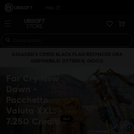
Help
ASSASSIN’S CREED BLACK FLAG RESYNCED ORA
DISPONIBILE! OTTIENI IL GIOCO
Far Cry New
Dawn -
Pacchetto
Valuta XXL:
7.250 Crediti
DLC