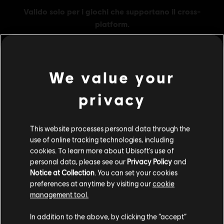
We value your
MENU
ACQUISTA ORA
privacy
Contenuti extra
This website processes personal data through the
use of online tracking technologies, including
DLC
Far Cry New Dawn
cookies. To learn more about Ubisoft's use of
Medium Pack
personal data, please see our
Privacy Policy
and
9,99 €
Notice at Collection
. You can set your cookies
preferences at anytime by visiting our
cookie
management tool.
Ci risulti localizzato in
Stati Uniti
.
DLC
Far Cry New Dawn
In addition to the above, by clicking the “accept”