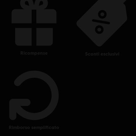
unregistered trademarks of Ubisoft Entertainment in the
US and/or other countries. Based on Crytek’s original Far
Cry directed by Cevat Yerli. Powered by Crytek’s
technology “CryEngine”.
ricompense
sconti esclusivi
rimborso semplificato