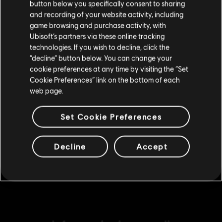
Large Pack
button below you specifically consent to sharing
Vai al tuo store locale in modo da poter fare
and recording of your website activity, including
19,99 €
acquisti.
game browsing and purchase activity, with
Ubisoft’s partners via these online tracking
technologies. If you wish to decline, click the
DLC
Rimani sullo store attuale
Far Cry New Dawn
“decline” button below. You can change your
cookie preferences at any time by visiting the “Set
Pacchetto Valuta XL - 4.450 Crediti
Portami allo store locale
Cookie Preferences” link on the bottom of each
34,99 €
web page.
Set Cookie Preferences
DLC
Far Cry New Dawn
Small Pack
Decline
Accept
4,99 €