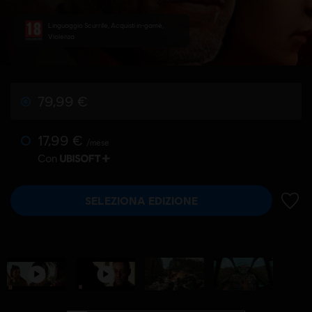
Linguaggio Scurrile, Acquisti in-game,
Violenza
79,99 €
17,99 €
/mese
Con
SELEZIONA EDIZIONE
AGGIU