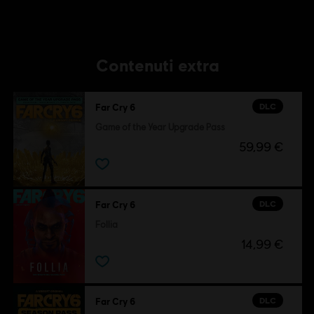
Contenuti extra
DLC
Far Cry 6
Game of the Year Upgrade Pass
59,99 €
DLC
Far Cry 6
Follia
14,99 €
DLC
Far Cry 6