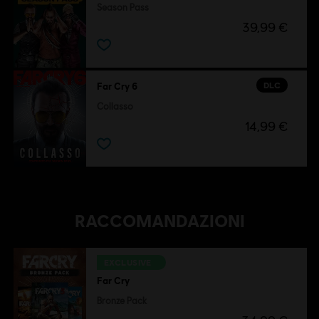
Season Pass
39,99 €
DLC
Far Cry 6
Collasso
14,99 €
RACCOMANDAZIONI
EXCLUSIVE
Far Cry
Bronze Pack