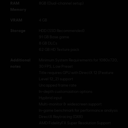
RAM
8GB (Dual-channel setup)
Memory
VRAM
4 GB
Storage
HDD (SSD Recommended)
91 GB Base game
8 GB DLCs
62 GB HD Texture pack
Additional
Minimum System Requirements for 1080x720,
notes
30 FPS, Low Preset
Title requires GPU with DirectX 12 (Feature
Level 12_2) support
Uncapped frame rate
In-depth customization options
Hypbrid input
Multi-monitor & widescreen support
In-game benchmark for performance analysis
DirectX Raytracing (DXR)
AMD FidelityFX Super Resolution Support