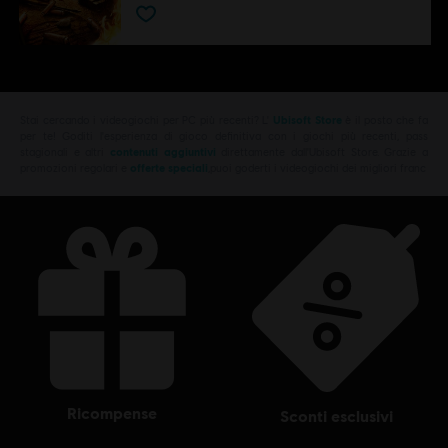
Stai cercando i videogiochi per PC più recenti? L'
Ubisoft Store
è il posto che fa
per te! Goditi l'esperienza di gioco definitiva con i giochi più recenti, pass
stagionali e altri
contenuti aggiuntivi
direttamente dall'Ubisoft Store. Grazie a
promozioni regolari e
offerte speciali
,puoi goderti i videogiochi dei migliori franc
ricompense
sconti esclusivi